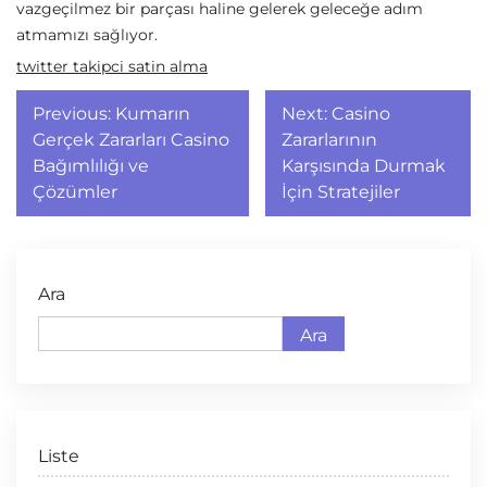
vazgeçilmez bir parçası haline gelerek geleceğe adım
atmamızı sağlıyor.
twitter takipci satin alma
Yazı
Previous:
Kumarın
Next:
Casino
gezinmesi
Gerçek Zararları Casino
Zararlarının
Bağımlılığı ve
Karşısında Durmak
Çözümler
İçin Stratejiler
Ara
Ara
Liste