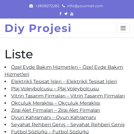
Skip
+2808272282
info@yourmail.com
to
content
Diy Projesi
Liste
Özel Evde Bakım Hizmetleri – Özel Evde Bakım
Hizmetleri
Elektrikli Tesisat İşleri – Elektrikli Tesisat İşleri
Plaj Voleybolcusu – Plaj Voleybolcusu
Vitrin Tasarım Firmaları – Vitrin Tasarım Firmaları
Okçuluk Meraklısı – Okçuluk Meraklısı
Zirai Alet Firmaları – Zirai Alet Firmaları
Oyun Kahramanı – Oyun Kahramanı
Seyahat Rehberi Geniş – Seyahat Rehberi Geniş
Futbol Sözlüğü – Futbol Sözlüğü