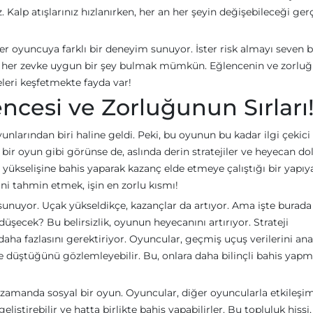
Kalp atışlarınız hızlanırken, her an her şeyin değişebileceği ger
her oyuncuya farklı bir deneyim sunuyor. İster risk almayı seven b
da her zevke uygun bir şey bulmak mümkün. Eğlencenin ve zorlu
eri keşfetmekte fayda var!
ncesi ve Zorluğunun Sırları
nlarından biri haline geldi. Peki, bu oyunun bu kadar ilgi çekici
 bir oyun gibi görünse de, aslında derin stratejiler ve heyecan do
 yükselişine bahis yaparak kazanç elde etmeye çalıştığı bir yapıy
i tahmin etmek, işin en zorlu kısmı!
sunuyor. Uçak yükseldikçe, kazançlar da artıyor. Ama işte burada
şecek? Bu belirsizlik, oyunun heyecanını artırıyor. Strateji
aha fazlasını gerektiriyor. Oyuncular, geçmiş uçuş verilerini ana
le düştüğünü gözlemleyebilir. Bu, onlara daha bilinçli bahis yap
ı zamanda sosyal bir oyun. Oyuncular, diğer oyuncularla etkileşi
eliştirebilir ve hatta birlikte bahis yapabilirler. Bu topluluk hissi,