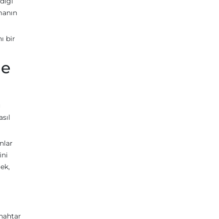
diği
manın
ı bir
le
u
asıl
nlar
ini
ek,
anahtar