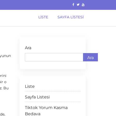
LISTE
SAYFA LISTESI
Ara
oyunun
Ara
rini
ir o
Liste
z. Bu
Sayfa Listesi
Tiktok Yorum Kasma
Bedava
de,