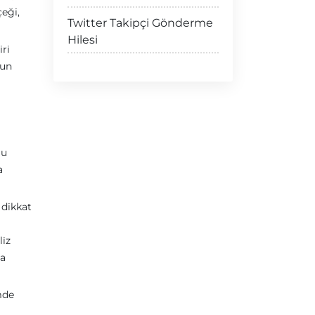
çeği,
Twitter Takipçi Gönderme
Hilesi
iri
ğun
!
lu
a
 dikkat
liz
ma
mde