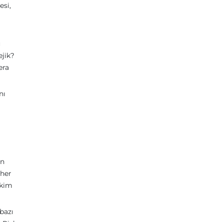
esi,
u
ejik?
era
nı
ın
 her
 kim
bazı