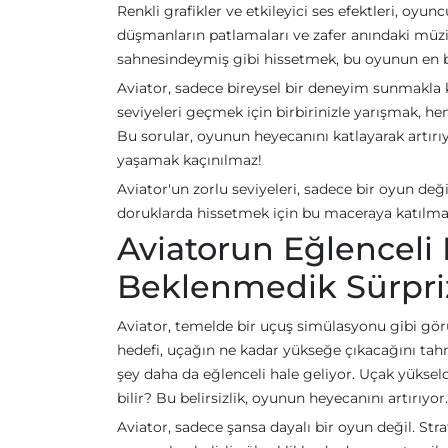
Renkli grafikler ve etkileyici ses efektleri, oyun
düşmanların patlamaları ve zafer anındaki müzik
sahnesindeymiş gibi hissetmek, bu oyunun en bü
Aviator, sadece bireysel bir deneyim sunmakla k
seviyeleri geçmek için birbirinizle yarışmak, h
Bu sorular, oyunun heyecanını katlayarak artırıy
yaşamak kaçınılmaz!
Aviator'un zorlu seviyeleri, sadece bir oyun de
doruklarda hissetmek için bu maceraya katılmal
Aviatorun Eğlenceli
Beklenmedik Sürpriz
Aviator, temelde bir uçuş simülasyonu gibi gör
hedefi, uçağın ne kadar yükseğe çıkacağını tahmi
şey daha da eğlenceli hale geliyor. Uçak yükse
bilir? Bu belirsizlik, oyunun heyecanını artırıyor.
Aviator, sadece şansa dayalı bir oyun değil. Str