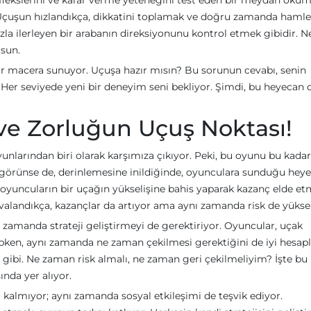
flekslerini ve karar verme yeteneğini test eden bir meydan okuma
Uçuşun hızlandıkça, dikkatini toplamak ve doğru zamanda hamle
zla ilerleyen bir arabanın direksiyonunu kontrol etmek gibidir. N
rsun.
 bir macera sunuyor. Uçuşa hazır mısın? Bu sorunun cevabı, senin
 Her seviyede yeni bir deneyim seni bekliyor. Şimdi, bu heyecan 
 ve Zorluğun Uçuş Noktası!
unlarından biri olarak karşımıza çıkıyor. Peki, bu oyunu bu kadar
ibi görünse de, derinlemesine inildiğinde, oyunculara sunduğu hey
, oyuncuların bir uçağın yükselişine bahis yaparak kazanç elde e
avalandıkça, kazançlar da artıyor ama aynı zamanda risk de yüksel
ı zamanda strateji geliştirmeyi de gerektiriyor. Oyuncular, uçak
ipken, aynı zamanda ne zaman çekilmesi gerektiğini de iyi hesapl
ibi. Ne zaman risk almalı, ne zaman geri çekilmeliyim? İşte bu
ında yer alıyor.
 kalmıyor; aynı zamanda sosyal etkileşimi de teşvik ediyor.