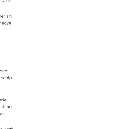
? Risk
her anı
 medya
.
eden
 sahip
r
erle
ukları
ar.