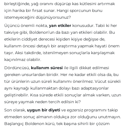
birleştiğinde, yağ oranını düşürüp kas kütlesini artırmak
için harika bir fırsat sunar. Hangi sporcunun bunu
istemeyeceğini düşünüyorsunuz?
Üçüncü önemli nokta,
yan etkiler
konusudur. Tabii ki her
takviye gibi, Boldenon’un da bazı yan etkileri olabilir. Bu
etkilerin ciddiyet derecesi kişiden kişiye değişse de,
kullanım öncesi detaylı bir araştırma yapmak hayati önem
taşır. Aksi takdirde, istenilmeyen sonuçlarla karşılaşmak
kaçınılmaz olabilir.
Dördüncüsü,
kullanım süresi
ile ilgili dikkat edilmesi
gereken unsurlardan biridir. Her ne kadar etkili olsa da, bu
tür ürünlerin uzun süreli kullanımı önerilmez. Vücut sürekli
aynı kaynağı kullanmaktan dolayı bazı adaptasyonlar
geliştirebilir. Kısa sürede etkili sonuçlar almak varken, uzun
süreye yaymak neden tercih edilsin ki?
Son olarak,
uygun bir diyeti
ve egzersiz programını takip
etmeden sonuç almanın oldukça zor olduğunu unutmayın.
Başlangıç Boldenon kürü, tek başına sihirli bir çözüm