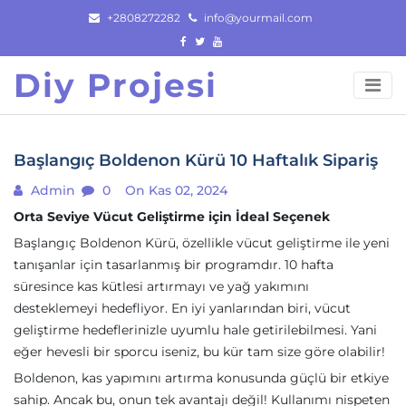
Skip
+2808272282
info@yourmail.com
to
content
Diy Projesi
Başlangıç Boldenon Kürü 10 Haftalık Sipariş
Admin
0
On Kas 02, 2024
Orta Seviye Vücut Geliştirme için İdeal Seçenek
Başlangıç Boldenon Kürü, özellikle vücut geliştirme ile yeni
tanışanlar için tasarlanmış bir programdır. 10 hafta
süresince kas kütlesi artırmayı ve yağ yakımını
desteklemeyi hedefliyor. En iyi yanlarından biri, vücut
geliştirme hedeflerinizle uyumlu hale getirilebilmesi. Yani
eğer hevesli bir sporcu iseniz, bu kür tam size göre olabilir!
Boldenon, kas yapımını artırma konusunda güçlü bir etkiye
sahip. Ancak bu, onun tek avantajı değil! Kullanımı nispeten