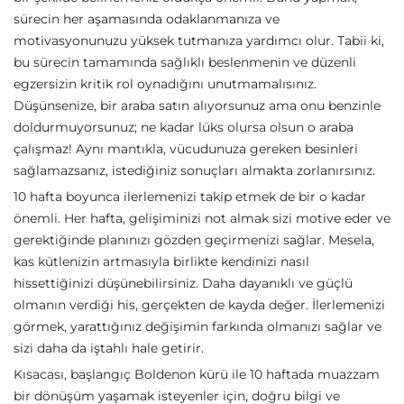
sürecin her aşamasında odaklanmanıza ve
motivasyonunuzu yüksek tutmanıza yardımcı olur. Tabii ki,
bu sürecin tamamında sağlıklı beslenmenin ve düzenli
egzersizin kritik rol oynadığını unutmamalısınız.
Düşünsenize, bir araba satın alıyorsunuz ama onu benzinle
doldurmuyorsunuz; ne kadar lüks olursa olsun o araba
çalışmaz! Aynı mantıkla, vücudunuza gereken besinleri
sağlamazsanız, istediğiniz sonuçları almakta zorlanırsınız.
10 hafta boyunca ilerlemenizi takip etmek de bir o kadar
önemli. Her hafta, gelişiminizi not almak sizi motive eder ve
gerektiğinde planınızı gözden geçirmenizi sağlar. Mesela,
kas kütlenizin artmasıyla birlikte kendinizi nasıl
hissettiğinizi düşünebilirsiniz. Daha dayanıklı ve güçlü
olmanın verdiği his, gerçekten de kayda değer. İlerlemenizi
görmek, yarattığınız değişimin farkında olmanızı sağlar ve
sizi daha da iştahlı hale getirir.
Kısacası, başlangıç Boldenon kürü ile 10 haftada muazzam
bir dönüşüm yaşamak isteyenler için, doğru bilgi ve