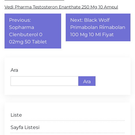
Vedi Pharma Testosteron Enanthate 250 Mg 10 Ampul
Yazı
Previous:
Next:
Black Wolf
gezinmesi
Sopharma
Primabolan Ri̇mabolan
Clenbuterol 0
100 Mg 10 Ml Fiyat
02mg 50 Tablet
Ara
Ara
Liste
Sayfa Listesi