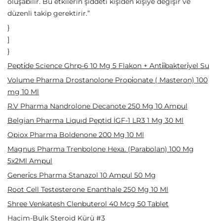
oluşabilir. Bu etkilerin şiddeti kişiden kişiye değişir ve
düzenli takip gerektirir.”
}
]
}
Pepti̇de Science Ghrp-6 10 Mg 5 Flakon + Anti̇i̇bakteri̇yel Su
Volume Pharma Drostanolone Propi̇onate ( Masteron) 100
mg 10 Ml
R.V Pharma Nandrolone Decanote 250 Mg 10 Ampul
Belgian Pharma Liquıd Peptid İGF-1 LR3 1 Mg 30 Ml
Opiox Pharma Boldenone 200 Mg 10 Ml
Magnus Pharma Trenbolone Hexa. (Parabolan) 100 Mg
5x2Ml Ampul
Generi̇cs Pharma Stanazol 10 Ampul 50 Mg
Root Cell Testesterone Enanthale 250 Mg 10 Ml
Shree Venkatesh Clenbuterol 40 Mcg 50 Tablet
Hacim-Bulk Steroid Kürü #3