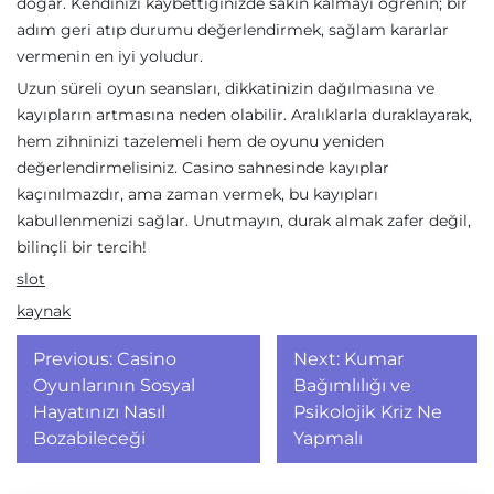
doğar. Kendinizi kaybettiğinizde sakin kalmayı öğrenin; bir
adım geri atıp durumu değerlendirmek, sağlam kararlar
vermenin en iyi yoludur.
Uzun süreli oyun seansları, dikkatinizin dağılmasına ve
kayıpların artmasına neden olabilir. Aralıklarla duraklayarak,
hem zihninizi tazelemeli hem de oyunu yeniden
değerlendirmelisiniz. Casino sahnesinde kayıplar
kaçınılmazdır, ama zaman vermek, bu kayıpları
kabullenmenizi sağlar. Unutmayın, durak almak zafer değil,
bilinçli bir tercih!
slot
kaynak
Yazı
Previous:
Casino
Next:
Kumar
gezinmesi
Oyunlarının Sosyal
Bağımlılığı ve
Hayatınızı Nasıl
Psikolojik Kriz Ne
Bozabileceği
Yapmalı