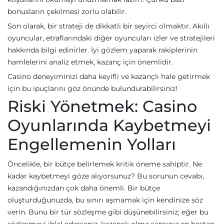
bonusların çekilmesi zorlu olabilir.
Son olarak, bir strateji de dikkatli bir seyirci olmaktır. Akıllı
oyuncular, etraflarındaki diğer oyuncuları izler ve stratejileri
hakkında bilgi edinirler. İyi gözlem yaparak rakiplerinin
hamlelerini analiz etmek, kazanç için önemlidir.
Casino deneyiminizi daha keyifli ve kazançlı hale getirmek
için bu ipuçlarını göz önünde bulundurabilirsiniz!
Riski Yönetmek: Casino
Oyunlarında Kaybetmeyi
Engellemenin Yolları
Öncelikle, bir bütçe belirlemek kritik öneme sahiptir. Ne
kadar kaybetmeyi göze alıyorsunuz? Bu sorunun cevabı,
kazandığınızdan çok daha önemli. Bir bütçe
oluşturduğunuzda, bu sınırı aşmamak için kendinize söz
verin. Bunu bir tür sözleşme gibi düşünebilirsiniz; eğer bu