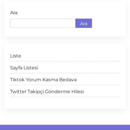
Ara
Ara
Liste
Sayfa Listesi
Tiktok Yorum Kasma Bedava
Twitter Takipçi Gönderme Hilesi