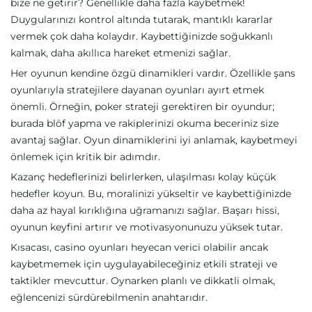
bize ne getirir? Genellikle daha fazla kaybetmek!
Duygularınızı kontrol altında tutarak, mantıklı kararlar
vermek çok daha kolaydır. Kaybettiğinizde soğukkanlı
kalmak, daha akıllıca hareket etmenizi sağlar.
Her oyunun kendine özgü dinamikleri vardır. Özellikle şans
oyunlarıyla stratejilere dayanan oyunları ayırt etmek
önemli. Örneğin, poker strateji gerektiren bir oyundur;
burada blöf yapma ve rakiplerinizi okuma beceriniz size
avantaj sağlar. Oyun dinamiklerini iyi anlamak, kaybetmeyi
önlemek için kritik bir adımdır.
Kazanç hedeflerinizi belirlerken, ulaşılması kolay küçük
hedefler koyun. Bu, moralinizi yükseltir ve kaybettiğinizde
daha az hayal kırıklığına uğramanızı sağlar. Başarı hissi,
oyunun keyfini artırır ve motivasyonunuzu yüksek tutar.
Kısacası, casino oyunları heyecan verici olabilir ancak
kaybetmemek için uygulayabileceğiniz etkili strateji ve
taktikler mevcuttur. Oynarken planlı ve dikkatli olmak,
eğlencenizi sürdürebilmenin anahtarıdır.