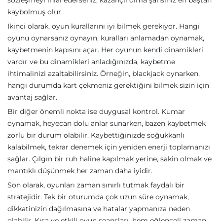
sözleşmeyi ihlal ederseniz, kazançlı olma şansınız en baştan
kaybolmuş olur.
İkinci olarak, oyun kurallarını iyi bilmek gerekiyor. Hangi
oyunu oynarsanız oynayın, kuralları anlamadan oynamak,
kaybetmenin kapısını açar. Her oyunun kendi dinamikleri
vardır ve bu dinamikleri anladığınızda, kaybetme
ihtimalinizi azaltabilirsiniz. Örneğin, blackjack oynarken,
hangi durumda kart çekmeniz gerektiğini bilmek sizin için
avantaj sağlar.
Bir diğer önemli nokta ise duygusal kontrol. Kumar
oynamak, heyecan dolu anlar sunarken, bazen kaybetmek
zorlu bir durum olabilir. Kaybettiğinizde soğukkanlı
kalabilmek, tekrar denemek için yeniden enerji toplamanızı
sağlar. Çılgın bir ruh haline kapılmak yerine, sakin olmak ve
mantıklı düşünmek her zaman daha iyidir.
Son olarak, oyunları zaman sınırlı tutmak faydalı bir
stratejidir. Tek bir oturumda çok uzun süre oynamak,
dikkatinizin dağılmasına ve hatalar yapmanıza neden
olabilir. Kısa ve etkili oyun seansları, hem eğlenceli zaman