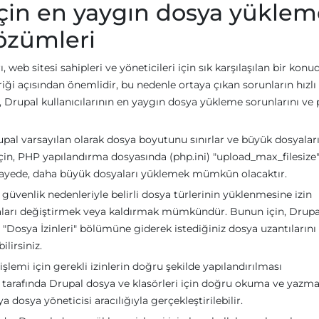
 için en yaygın dosya yükle
çözümleri
 web sitesi sahipleri ve yöneticileri için sık karşılaşılan bir konu
riği açısından önemlidir, bu nedenle ortaya çıkan sorunların hızlı 
Drupal kullanıcılarının en yaygın dosya yükleme sorunlarını ve 
rupal varsayılan olarak dosya boyutunu sınırlar ve büyük dosyalar
in, PHP yapılandırma dosyasında (php.ini) "upload_max_filesize"
Bu sayede, daha büyük dosyaları yüklemek mümkün olacaktır.
, güvenlik nedenleriyle belirli dosya türlerinin yüklenmesine izin
amaları değiştirmek veya kaldırmak mümkündür. Bunun için, Drupa
"Dosya İzinleri" bölümüne giderek istediğiniz dosya uzantılarını
lirsiniz.
işlemi için gerekli izinlerin doğru şekilde yapılandırılması
tarafında Drupal dosya ve klasörleri için doğru okuma ve yazm
ya dosya yöneticisi aracılığıyla gerçekleştirilebilir.