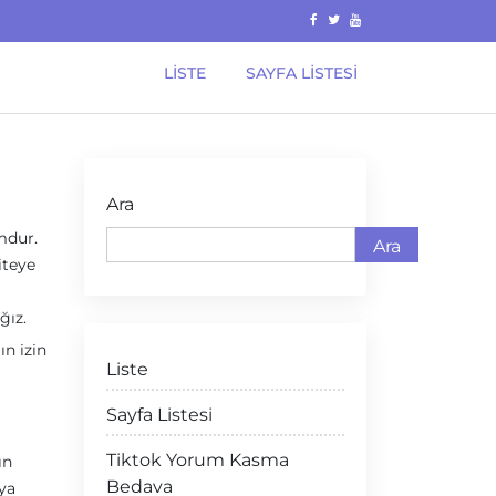
LISTE
SAYFA LISTESI
Ara
mdur.
Ara
iteye
ğız.
ın izin
Liste
Sayfa Listesi
Tiktok Yorum Kasma
ın
Bedava
eya