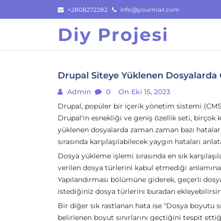
Skip
+2808272282
info@yourmail.com
to
Diy Projesi
content
Drupal Siteye Yüklenen Dosyalarda 
Admin
0
On Eki 15, 2023
Drupal, popüler bir içerik yönetim sistemi (CMS)
Drupal'in esnekliği ve geniş özellik seti, birçok
yüklenen dosyalarda zaman zaman bazı hatalar 
sırasında karşılaşılabilecek yaygın hataları anla
Dosya yükleme işlemi sırasında en sık karşılaşıla
verilen dosya türlerini kabul etmediği anlamın
Yapılandırması bölümüne giderek, geçerli dosya
istediğiniz dosya türlerini buradan ekleyebilirsin
Bir diğer sık rastlanan hata ise "Dosya boyutu s
belirlenen boyut sınırlarını geçtiğini tespit et