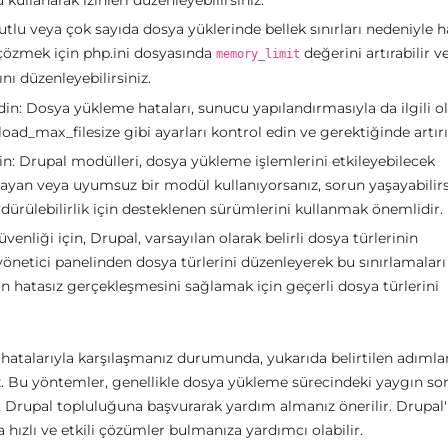
llanarak izinleri düzenleyebilirsiniz.
yutlu veya çok sayıda dosya yüklerinde bellek sınırları nedeniyle h
 çözmek için php.ini dosyasında
değerini artırabilir v
memory_limit
nı düzenleyebilirsiniz.
n: Dosya yükleme hataları, sunucu yapılandırmasıyla da ilgili ola
d_max_filesize gibi ayarları kontrol edin ve gerektiğinde artırı
n: Drupal modülleri, dosya yükleme işlemlerini etkileyebilecek
mayan veya uyumsuz bir modül kullanıyorsanız, sorun yaşayabilirs
dürülebilirlik için desteklenen sürümlerini kullanmak önemlidir.
venliği için, Drupal, varsayılan olarak belirli dosya türlerinin
önetici panelinden dosya türlerini düzenleyerek bu sınırlamaları
in hatasız gerçekleşmesini sağlamak için geçerli dosya türlerini
atalarıyla karşılaşmanız durumunda, yukarıda belirtilen adımlar
niz. Bu yöntemler, genellikle dosya yükleme sürecindeki yaygın so
 Drupal topluluğuna başvurarak yardım almanız önerilir. Drupal
 hızlı ve etkili çözümler bulmanıza yardımcı olabilir.