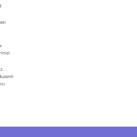
d
ası
ı
inizi
z.
düzenli
mcı