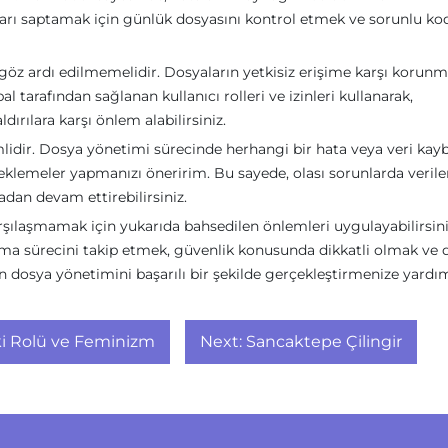
aları saptamak için günlük dosyasını kontrol etmek ve sorunlu ko
öz ardı edilmemelidir. Dosyaların yetkisiz erişime karşı korunm
l tarafından sağlanan kullanıcı rolleri ve izinleri kullanarak,
dırılara karşı önlem alabilirsiniz.
idir. Dosya yönetimi sürecinde herhangi bir hata veya veri kayb
eklemeler yapmanızı öneririm. Bu sayede, olası sorunlarda veriler
madan devam ettirebilirsiniz.
arşılaşmamak için yukarıda bahsedilen önlemleri uygulayabilirsini
ama sürecini takip etmek, güvenlik konusunda dikkatli olmak ve 
 dosya yönetimini başarılı bir şekilde gerçekleştirmenize yardı
ki Rolü ve Feminizm
Next:
Sancaktepe Çilingir