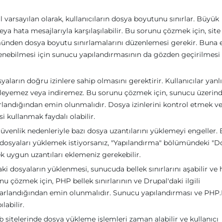
varsayılan olarak, kullanıcıların dosya boyutunu sınırlar. Büyük
ya hata mesajlarıyla karşılaşılabilir. Bu sorunu çözmek için, site
münden dosya boyutu sınırlamalarını düzenlemesi gerekir. Buna 
lenebilmesi için sunucu yapılandırmasının da gözden geçirilmesi
yaların doğru izinlere sahip olmasını gerektirir. Kullanıcılar yanl
tüleyemez veya indiremez. Bu sorunu çözmek için, sunucu üzerind
arlandığından emin olunmalıdır. Dosya izinlerini kontrol etmek v
i kullanmak faydalı olabilir.
üvenlik nedenleriyle bazı dosya uzantılarını yüklemeyi engeller.
p dosyaları yüklemek istiyorsanız, "Yapılandırma" bölümündeki "D
k uygun uzantıları eklemeniz gerekebilir.
ki dosyaların yüklenmesi, sunucuda bellek sınırlarını aşabilir ve 
u çözmek için, PHP bellek sınırlarının ve Drupal'daki ilgili
yarlandığından emin olunmalıdır. Sunucu yapılandırması ve PHP.
labilir.
 sitelerinde dosya yükleme işlemleri zaman alabilir ve kullanıcı