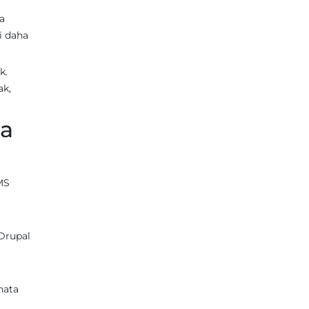
a
i daha
k.
ak,
da
CMS
 Drupal
hata