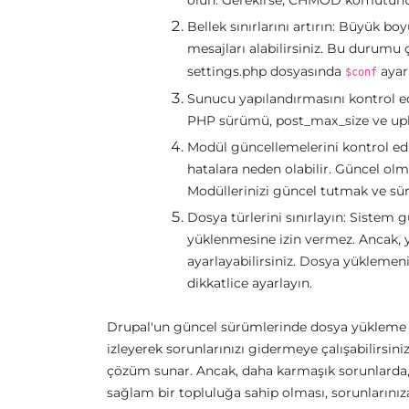
olun. Gerekirse, CHMOD komutunu ku
Bellek sınırlarını artırın: Büyük bo
mesajları alabilirsiniz. Bu durumu
settings.php dosyasında
ayarı
$conf
Sunucu yapılandırmasını kontrol edi
PHP sürümü, post_max_size ve uploa
Modül güncellemelerini kontrol edi
hatalara neden olabilir. Güncel ol
Modüllerinizi güncel tutmak ve sür
Dosya türlerini sınırlayın: Sistem gü
yüklenmesine izin vermez. Ancak, y
ayarlayabilirsiniz. Dosya yüklemen
dikkatlice ayarlayın.
Drupal'un güncel sürümlerinde dosya yükleme h
izleyerek sorunlarınızı gidermeye çalışabilirsi
çözüm sunar. Ancak, daha karmaşık sorunlarda,
sağlam bir topluluğa sahip olması, sorunlarınıza