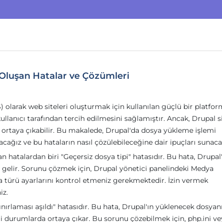
Oluşan Hatalar ve Çözümleri
 olarak web siteleri oluşturmak için kullanılan güçlü bir platfor
 kullanıcı tarafından tercih edilmesini sağlamıştır. Ancak, Drupal s
ortaya çıkabilir. Bu makalede, Drupal'da dosya yükleme işlemi
tacağız ve bu hataların nasıl çözülebileceğine dair ipuçları sunaca
n hatalardan biri "Geçersiz dosya tipi" hatasıdır. Bu hata, Drupal'
a gelir. Sorunu çözmek için, Drupal yönetici panelindeki Medya
 türü ayarlarını kontrol etmeniz gerekmektedir. İzin vermek
iz.
ınırlaması aşıldı" hatasıdır. Bu hata, Drupal'ın yüklenecek dosyan
tiği durumlarda ortaya çıkar. Bu sorunu çözebilmek için, php.ini v