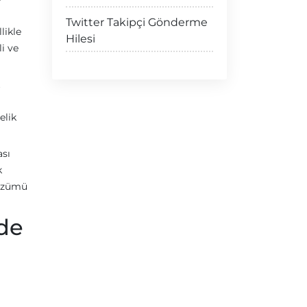
Twitter Takipçi Gönderme
likle
Hilesi
i ve
elik
ası
k
çözümü
de