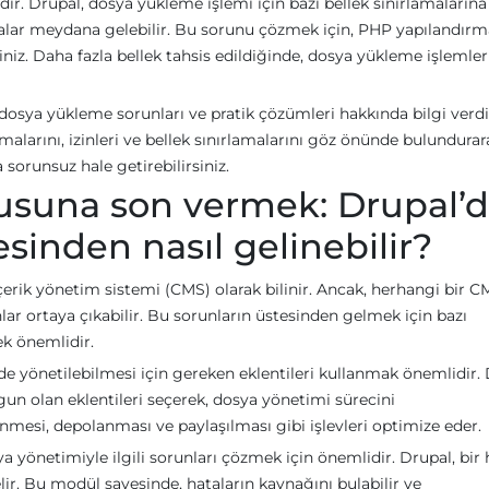
dır. Drupal, dosya yükleme işlemi için bazı bellek sınırlamalarına
atalar meydana gelebilir. Bu sorunu çözmek için, PHP yapılandırm
niz. Daha fazla bellek tahsis edildiğinde, dosya yükleme işlemler
dosya yükleme sorunları ve pratik çözümleri hakkında bilgi verdi
malarını, izinleri ve bellek sınırlamalarını göz önünde bulundurar
sorunsuz hale getirebilirsiniz.
usuna son vermek: Drupal’
esinden nasıl gelinebilir?
içerik yönetim sistemi (CMS) olarak bilinir. Ancak, herhangi bir 
nlar ortaya çıkabilir. Bu sorunların üstesinden gelmek için bazı
k önemlidir.
lde yönetilebilmesi için gereken eklentileri kullanmak önemlidir.
un olan eklentileri seçerek, dosya yönetimi sürecini
klenmesi, depolanması ve paylaşılması gibi işlevleri optimize eder.
a yönetimiyle ilgili sorunları çözmek için önemlidir. Drupal, bir 
lir. Bu modül sayesinde, hataların kaynağını bulabilir ve