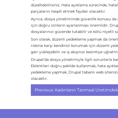
düzeltebilirsiniz. Hata ayıklama sürecinde, hat
parçalarını tespit etmek faydalı olacaktır.
Ayrıca, dosya yönetiminde güvenlik konusu da g
için doğru izinlerin ayarlanması önemlidir. Drupa
dosyalarınızı güvende tutabilir ve kötü niyetli sal
Son olarak, düzenli yedekleme yapmak da öneml
riskine karşı kendinizi korumak için düzenli yed
geri yükleyebilir ve iş akışınızı kesintiye uğrat
Drupal'da dosya yönetimiyle ilgili sorunlarla k
Eklentileri doğru şekilde kullanmak, hata ayıkl
yedekleme yapmak, Drupal tabanlı web sitenizin
olacaktır.
Yazı
Previous:
Kadınların Tarımsal Üretimde
gezinmesi