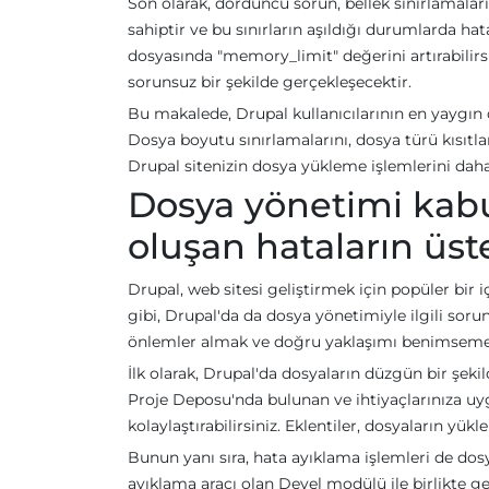
Son olarak, dördüncü sorun, bellek sınırlamaları
sahiptir ve bu sınırların aşıldığı durumlarda h
dosyasında "memory_limit" değerini artırabilirsi
sorunsuz bir şekilde gerçekleşecektir.
Bu makalede, Drupal kullanıcılarının en yaygın 
Dosya boyutu sınırlamalarını, dosya türü kısıtla
Drupal sitenizin dosya yükleme işlemlerini daha 
Dosya yönetimi kab
oluşan hataların üst
Drupal, web sitesi geliştirmek için popüler bir 
gibi, Drupal'da da dosya yönetimiyle ilgili soru
önlemler almak ve doğru yaklaşımı benimseme
İlk olarak, Drupal'da dosyaların düzgün bir şeki
Proje Deposu'nda bulunan ve ihtiyaçlarınıza uyg
kolaylaştırabilirsiniz. Eklentiler, dosyaların yü
Bunun yanı sıra, hata ayıklama işlemleri de dosy
ayıklama aracı olan Devel modülü ile birlikte ge