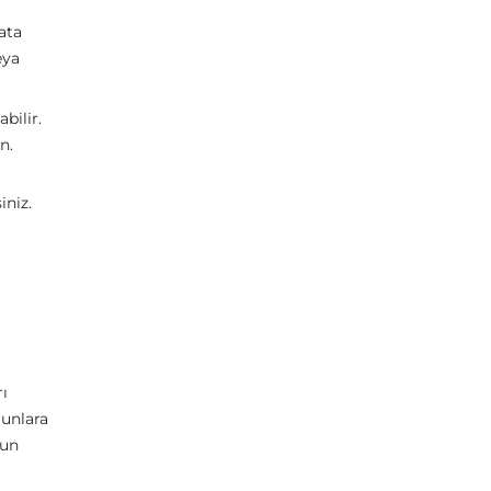
ata
eya
bilir.
n.
iniz.
ı
runlara
'un