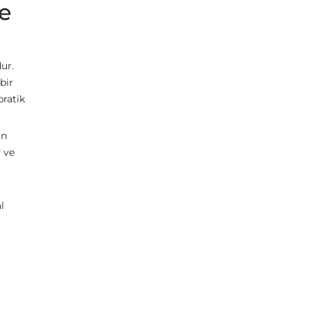
me
dur.
bir
pratik
ın
 ve
l
a