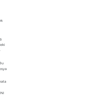
ek
ış
eki
e
 Bu
osya
hata
INI