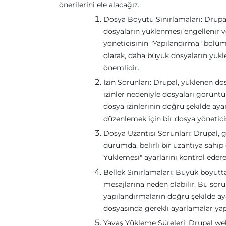
önerilerini ele alacağız.
Dosya Boyutu Sınırlamaları: Drupal 
dosyaların yüklenmesi engellenir ve
yöneticisinin "Yapılandırma" bölü
olarak, daha büyük dosyaların yük
önemlidir.
İzin Sorunları: Drupal, yüklenen dos
izinler nedeniyle dosyaları görün
dosya izinlerinin doğru şekilde ay
düzenlemek için bir dosya yöneticis
Dosya Uzantısı Sorunları: Drupal, g
durumda, belirli bir uzantıya sahi
Yüklemesi" ayarlarını kontrol edere
Bellek Sınırlamaları: Büyük boyutta
mesajlarına neden olabilir. Bu sorun
yapılandırmaların doğru şekilde a
dosyasında gerekli ayarlamalar yapı
Yavaş Yükleme Süreleri: Drupal web