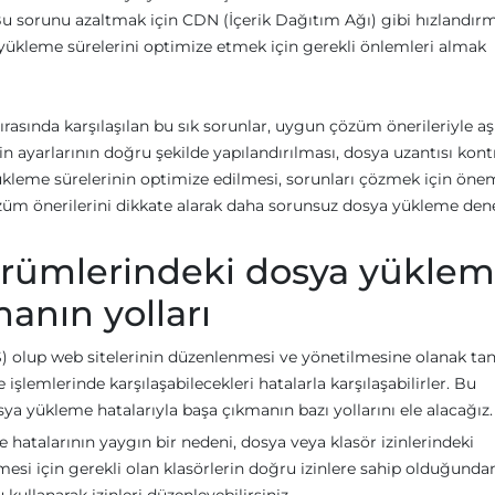
Bu sorunu azaltmak için CDN (İçerik Dağıtım Ağı) gibi hızlandır
yükleme sürelerini optimize etmek için gerekli önlemleri almak
asında karşılaşılan bu sık sorunlar, uygun çözüm önerileriyle aşıl
n ayarlarının doğru şekilde yapılandırılması, dosya uzantısı kont
ükleme sürelerinin optimize edilmesi, sorunları çözmek için önem
çözüm önerilerini dikkate alarak daha sorunsuz dosya yükleme de
ürümlerindeki dosya yükle
manın yolları
) olup web sitelerinin düzenlenmesi ve yönetilmesine olanak tanı
şlemlerinde karşılaşabilecekleri hatalarla karşılaşabilirler. Bu
a yükleme hatalarıyla başa çıkmanın bazı yollarını ele alacağız.
e hatalarının yaygın bir nedeni, dosya veya klasör izinlerindeki
mesi için gerekli olan klasörlerin doğru izinlere sahip olduğund