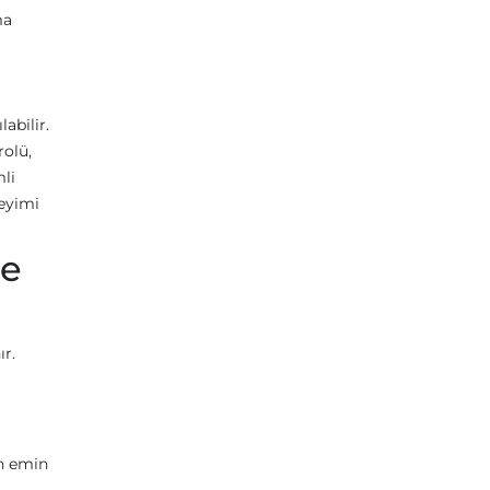
ma
abilir.
rolü,
li
neyimi
me
r.
an emin