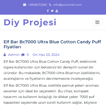
Skip
+2808272282
info@yourmail.com
to
content
Diy Projesi
Elf Bar Bc7000 Ultra Blue Cotton Candy Puff
Fiyatları
Admin
0
On Haz 23, 2024
Elf Bar BC7000 Ultra Blue Cotton Candy Puff, elektronik
sigara kullanıcıları için benzersiz bir deneyim sunan bir
üründür. Bu makalede, BC7000 Ultra Blue'nun özelliklerini,
avantajlarını ve fiyatlarını derinlemesine inceleyeceğiz.
Elf Bar BC7000 Ultra Blue, özellikle pamuk şekeri aroması
sevenler için ideal bir seçenektir. Bu cihaz, kompakt
tasarımı ve kullanım kolaylığı ile dikkat çeker. 7000 puf
kapasitesi sayesinde uzun süreli kullanım sağlar, böylece