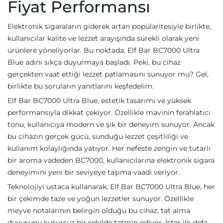
Fiyat Performansı
Elektronik sigaraların giderek artan popülaritesiyle birlikte,
kullanıcılar kalite ve lezzet arayışında sürekli olarak yeni
ürünlere yöneliyorlar. Bu noktada, Elf Bar BC7000 Ultra
Blue adını sıkça duyurmaya başladı. Peki, bu cihaz
gerçekten vaat ettiği lezzet patlamasını sunuyor mu? Gel,
birlikte bu soruların yanıtlarını keşfedelim.
Elf Bar BC7000 Ultra Blue, estetik tasarımı ve yüksek
performansıyla dikkat çekiyor. Özellikle mavinin ferahlatıcı
tonu, kullanıcıya modern ve şık bir deneyim sunuyor. Ancak
bu cihazın gerçek gücü, sunduğu lezzet çeşitliliği ve
kullanım kolaylığında yatıyor. Her nefeste zengin ve tutarlı
bir aroma vadeden BC7000, kullanıcılarına elektronik sigara
deneyimini yeni bir seviyeye taşıma vaadi veriyor.
Teknolojiyi ustaca kullanarak, Elf Bar BC7000 Ultra Blue, her
bir çekimde taze ve yoğun lezzetler sunuyor. Özellikle
meyve notalarının belirgin olduğu bu cihaz, tat alma
duyusunu kusursuz bir şekilde tatmin ediyor. İster ilk defa