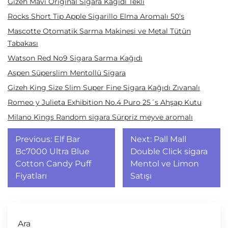
Gizeh Mavi Original Sigara Kağıdı Tekli
Rocks Short Tip Apple Sigarillo Elma Aromalı 50’s
Mascotte Otomatik Sarma Makinesi ve Metal Tütün
Tabakası
Watson Red No9 Sigara Sarma Kağıdı
Aspen Süperslim Mentollü Sigara
Gizeh King Size Slim Super Fine Sigara Kağıdı Zıvanalı
Romeo y Julieta Exhibition No.4 Puro 25´s Ahşap Kutu
Milano Kings Random sigara Sürpriz meyve aromalı
Yazı
Previous:
Elf Bar
Next:
Pall Mall
gezinmesi
Bc7000 Ultra Blue
Double Click sigara
Cotton Candy Puff
Mentol ve Limon
Fiyatları
Satışı
Ara