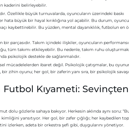
 kaderini belirleyebilir.
dır. Özellikle büyük turnuvalarda, oyuncuların üzerindeki baskı
er hata büyük bir hayal kırıklığına yol açabilir. Bu durum, oyuncu
 maçı kaybettirebilir. Bu yüzden, mental dayanıklılık, futbolun en 
n bir parçasıdır. Takım içindeki ilişkiler, oyuncuların performansı
u, tüm takımı etkileyebilir. Bu nedenle, takım ruhu oluşturmak
nda psikolojik destekle de sağlanmalıdır.
sel mücadelelerden ibaret değil. Psikolojik çatışmalar, bu oyunu
 bir zihin oyunu; her gol, bir zaferin yanı sıra, bir psikolojik savaş
 Futbol Kıyameti: Sevinçten
umut dolu gözlerle sahaya bakıyor. Herkesin aklında aynı soru: “
imliğini yansıtıyor. Her gol, bir zafer çığlığı; her kaybedilen top,
ini izlerken, adeta bir orkestra şefi gibi, duygularını yönetiyor.