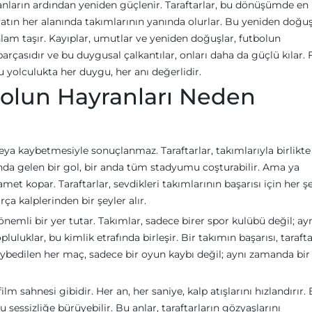
manların ardından yeniden güçlenir. Taraftarlar, bu dönüşümde en
atın her alanında takımlarının yanında olurlar. Bu yeniden doğuş
anlam taşır. Kayıplar, umutlar ve yeniden doğuşlar, futbolun
rçasıdır ve bu duygusal çalkantılar, onları daha da güçlü kılar. 
 yolculukta her duygu, her anı değerlidir.
bolun Hayranları Neden
ya kaybetmesiyle sonuçlanmaz. Taraftarlar, takımlarıyla birlikte
ında gelen bir gol, bir anda tüm stadyumu coşturabilir. Ama ya
yamet kopar. Taraftarlar, sevdikleri takımlarının başarısı için her ş
ça kalplerinden bir şeyler alır.
önemli bir yer tutar. Takımlar, sadece birer spor kulübü değil; ay
luluklar, bu kimlik etrafında birleşir. Bir takımın başarısı, tarafta
aybedilen her maç, sadece bir oyun kaybı değil; aynı zamanda bir
ilm sahnesi gibidir. Her an, her saniye, kalp atışlarını hızlandırır. 
 sessizliğe bürüyebilir. Bu anlar, taraftarların gözyaşlarını