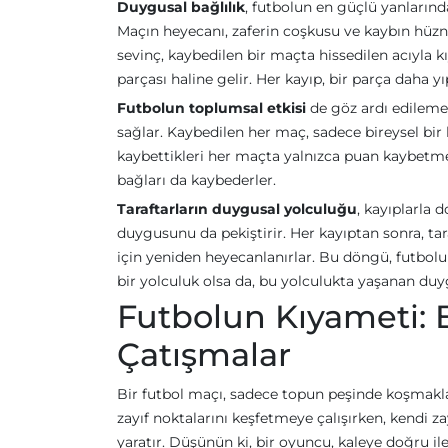
Duygusal bağlılık
, futbolun en güçlü yanlarında
Maçın heyecanı, zaferin coşkusu ve kaybın hüznü,
sevinç, kaybedilen bir maçta hissedilen acıyla k
parçası haline gelir. Her kayıp, bir parça daha yıp
Futbolun toplumsal etkisi
de göz ardı edilemez
sağlar. Kaybedilen her maç, sadece bireysel bir
kaybettikleri her maçta yalnızca puan kaybetmez;
bağları da kaybederler.
Taraftarların duygusal yolculuğu
, kayıplarla 
duygusunu da pekiştirir. Her kayıptan sonra, tar
için yeniden heyecanlanırlar. Bu döngü, futbolu
bir yolculuk olsa da, bu yolculukta yaşanan duyg
Futbolun Kıyameti: B
Çatışmalar
Bir futbol maçı, sadece topun peşinde koşmakla 
zayıf noktalarını keşfetmeye çalışırken, kendi za
yaratır. Düşünün ki, bir oyuncu, kaleye doğru i