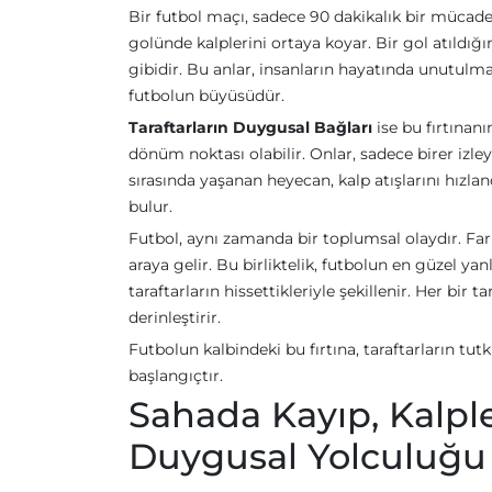
Bir futbol maçı, sadece 90 dakikalık bir mücadele
golünde kalplerini ortaya koyar. Bir gol atıldığ
gibidir. Bu anlar, insanların hayatında unutulmaz 
futbolun büyüsüdür.
Taraftarların Duygusal Bağları
ise bu fırtınanı
dönüm noktası olabilir. Onlar, sadece birer izley
sırasında yaşanan heyecan, kalp atışlarını hızlandı
bulur.
Futbol, aynı zamanda bir toplumsal olaydır. Farkl
araya gelir. Bu birliktelik, futbolun en güzel yan
taraftarların hissettikleriyle şekillenir. Her bir
derinleştirir.
Futbolun kalbindeki bu fırtına, taraftarların tutk
başlangıçtır.
Sahada Kayıp, Kalple
Duygusal Yolculuğu