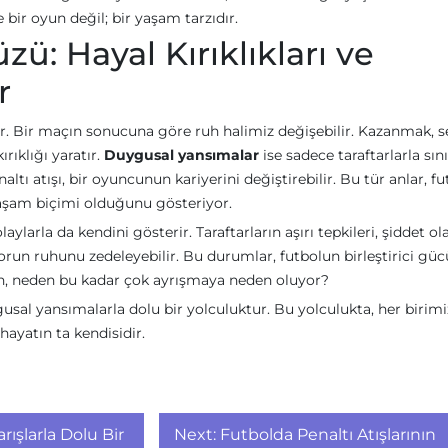
ir oyun değil; bir yaşam tarzıdır.
ü: Hayal Kırıklıkları ve
r
ar. Bir maçın sonucuna göre ruh halimiz değişebilir. Kazanmak, s
rıklığı yaratır.
Duygusal yansımalar
ise sadece taraftarlarla sını
altı atışı, bir oyuncunun kariyerini değiştirebilir. Bu tür anlar, f
yaşam biçimi olduğunu gösteriyor.
larla da kendini gösterir. Taraftarların aşırı tepkileri, şiddet ola
orun ruhunu zedeleyebilir. Bu durumlar, futbolun birleştirici gü
ken, neden bu kadar çok ayrışmaya neden oluyor?
gusal yansımalarla dolu bir yolculuktur. Bu yolculukta, her birimiz
hayatın ta kendisidir.
rışlarla Dolu Bir
Next:
Futbolda Penaltı Atışlarının