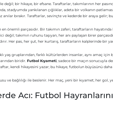
 değil; bir hikaye, bir efsane. Taraftarlar, takımlarının her pasın
ında, stadyumda yankılanan çığlıklar, adeta bir volkanın patlamas
anılar bırakır. Taraftarlar, sevinçte ve kederde bir araya gelir; bu
n en önemli parçasıdır. Bir takımın zaferi, taraftarların hayatında 
ici değil; takımın ruhunu taşıyan, her anı paylaşan birer parçasıd
rır. Her pas, her şut, her kurtarış, taraftarların kalplerinde bir ya
ı yaş gruplarından, farklı kültürlerden insanlar, aynı amaç için b
larından biridir.
Futbol Kıyameti
, sadece bir maçın sonucuyla değ
 taraftar, kendi hikayesini yazar; bu hikaye, futbolun büyüsünü daha
usu ve bağlılığı ile beslenir. Her maç, yeni bir kıyamet; her gol, ye
rde Acı: Futbol Hayranların