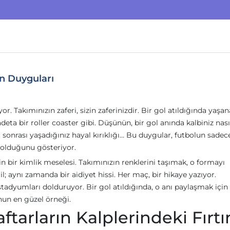
ın Duyguları
r. Takımınızın zaferi, sizin zaferinizdir. Bir gol atıldığında yaşa
eta bir roller coaster gibi. Düşünün, bir gol anında kalbiniz nası
 sonrası yaşadığınız hayal kırıklığı… Bu duygular, futbolun sadece
 olduğunu gösteriyor.
çin bir kimlik meselesi. Takımınızın renklerini taşımak, o formayı
l; aynı zamanda bir aidiyet hissi. Her maç, bir hikaye yazıyor.
 stadyumları dolduruyor. Bir gol atıldığında, o anı paylaşmak için
nun en güzel örneği.
ftarların Kalplerindeki Fırtı