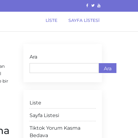
LISTE
SAYFA LISTESI
Ara
nan
Ara
l
 bir
Liste
Sayfa Listesi
na
Tiktok Yorum Kasma
Bedava