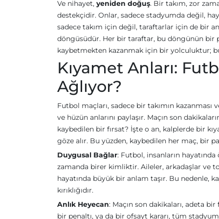
Ve nihayet,
yeniden doğuş
. Bir takım, zor za
destekçidir. Onlar, sadece stadyumda değil, hay
sadece takım için değil, taraftarlar için de bir 
döngüsüdür. Her bir taraftar, bu döngünün bir pa
kaybetmekten kazanmak için bir yolculuktur; bu
Kıyamet Anları: Fut
Ağlıyor?
Futbol maçları, sadece bir takımın kazanması ve
ve hüzün anlarını paylaşır. Maçın son dakikalar
kaybedilen bir fırsat? İşte o an, kalplerde bir kı
göze alır. Bu yüzden, kaybedilen her maç, bir par
Duygusal Bağlar
: Futbol, insanların hayatında 
zamanda birer kimliktir. Aileler, arkadaşlar ve top
hayatında büyük bir anlam taşır. Bu nedenle, k
kırıklığıdır.
Anlık Heyecan
: Maçın son dakikaları, adeta bir f
bir penaltı, ya da bir ofsayt kararı, tüm stadyumu