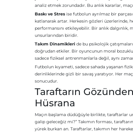
analiz etmek zorundadır. Bu anlık kararlar, maçın
Baskı ve Stres
ise futbolun ayrılmaz bir parçası
katlanarak artar. Herkesin gözleri üzerlerinde, h
performansını etkileyebilir. Bir anlık dalgınlık,
unsurlarından biridir.
Takım Dinamikleri
de bu psikolojik çatışmaları
doğrudan etkiler. Bir oyuncunun moral bozukluğ
sadece fiziksel antrenmanlarla değil, aynı zama
Futbolun kıyameti, sadece sahada yaşanan fizik
derinliklerinde gizli bir savaş yaratıyor. Her maç,
sonucudur.
Taraftarın Gözünden
Hüsrana
Maçın başlama düdüğüyle birlikte, taraftarlar 
galip geleceğiz mi?” Takımın forması, taraftarın k
yürek burkan an. Taraftarlar, takımın her hareket