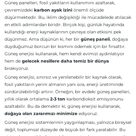
Güneş panelleri, fosil yakıtların kullanımını azaltarak,
çevremizdeki
karbon ayak izini
önemli ölçüde
düşürmektedir. Bu, iklim değişikliği ile mücadelede atılacak
en etkili adımlardan biridir. Birçok kişi, günlük hayatında
kullandığı enerji kaynaklarının çevreye olan etkisini pek
düşünmez. Ama düşünün ki, her bir
güneş paneli
, doğaya
duyduğumuz borcun bir kısmını ödemek için bir fırsattır.
Güneş enerjisi kullanarak, hem kendi evimizi aydınlatıyor
hem de
gelecek nesillere daha temiz bir dünya
bırakıyoruz.
Güneş enerjisi, sınırsız ve yenilenebilir bir kaynak olarak,
fosil yakıtların yerini almanın yanı sıra, enerji üretiminde
sürdürülebilirliği artırır. Örneğin, bir evdeki güneş panelleri,
yıllık olarak ortalama
2-3 ton
karbondioksit emisyonunu
azaltabilir. Bu da demektir ki, güneş enerjisi kullanarak,
doğaya olan zararımızı minimize
ediyoruz.
Güneş enerjisi sistemlerinin yaygınlaşması, yalnızca bireysel
değil, toplumsal düzeyde de büyük bir fark yaratabilir. Bu