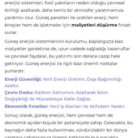
enerjisi sistemleri, fosil yakıtların neden olduğu çevresel
kirliliği azaltarak, daha temiz bir atmosfer yaratmamıza
yardımcı olur. Güneş panelleri ile üretilen enerji, hem
bireyler hem de işletmeler için
maliyetleri düşürme
fırsatı
sunar.
Güneş enerjisi sistemlerinin kurulumu, başlangıçta bazı
maliyetler gerektirse de, uzun vadede sağladığı tasarruflar
ve çevresel faydalar, bu yatırımı son derece cazip hale
getiriyor. Güneş enerjisi ile ilgili bazı önemli noktalar
şunlardır:
Enerji Güvenliği:
Yerli Enerji Üretimi, Dışa Bağımlılığı
Azaltır.
Çevre Dostu:
Karbon Salınımını Azaltarak Iklim
Değişikliği Ile Mücadeleye Katkı Sağlar.
Ekonomik Fırsatlar:
Yeni Iş Alanları Ve Istihdam Yaratır.
Sonuç olarak, güneş enerjisi, hem çevresel hem de
ekonomik açıdan büyük bir potansiyele sahip. Gelecekte, bu
kaynağın daha fazla kullanılması, sürdürülebilir bir dünya
yaratma çabalarımıza önemli katkılarda bulunacaktır.