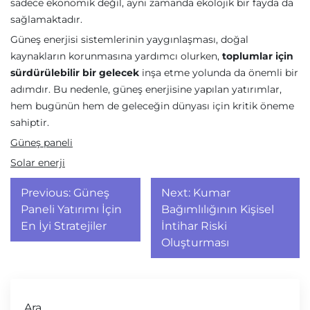
sadece ekonomik değil, aynı zamanda ekolojik bir fayda da
sağlamaktadır.
Güneş enerjisi sistemlerinin yaygınlaşması, doğal
kaynakların korunmasına yardımcı olurken,
toplumlar için
sürdürülebilir bir gelecek
inşa etme yolunda da önemli bir
adımdır. Bu nedenle, güneş enerjisine yapılan yatırımlar,
hem bugünün hem de geleceğin dünyası için kritik öneme
sahiptir.
Güneş paneli
Solar enerji
Yazı
Previous:
Güneş
Next:
Kumar
gezinmesi
Paneli Yatırımı İçin
Bağımlılığının Kişisel
En İyi Stratejiler
İntihar Riski
Oluşturması
Ara