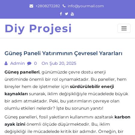
Skip
+2808272282
info@yourmail.com
to
content
Diy Projesi
Güneş Paneli Yatırımının Çevresel Yararları
Admin
0
On Şub 20, 2025
Güneş panelleri
, günümüzde çevre dostu enerji
üretiminde önemli bir rol oynamaktadır. Bu paneller, hem
bireyler hem de işletmeler için
sürdürülebilir enerji
kaynakları
sunarak, iklim değişikliğiyle mücadelede büyük
bir adım atmaktadır. Peki, bu yatırımların çevreye olan
olumlu etkileri nelerdir? İşte bu sorunun yanıtı!
Güneş panelleri, fosil yakıtların kullanımını azaltarak
karbon
ayak izini
önemli ölçüde düşürmektedir. Bu, iklim
değişikliği ile mücadelede kritik bir adımdır. Örneğin, bir