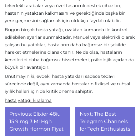
tekerlekli arabalar veya özel tasarımlı destek cihazları,
hastanın yataktan kalkmasını ve gerektiğinde başka bir
yere geçmesini sağlamak için oldukça faydalı olabilir.
Bugün birçok hasta yatağı, uzaktan kumanda ile kontrol
edilebilen ayarlar sunmaktadır. Manuel veya elektrikli olarak
çalışan bu yataklar, hastaların daha bağımsız bir şekilde
hareket etmelerine olanak tanır. Ne de olsa, hastaların
kendilerini daha bağımsız hissetmeleri, psikolojik açıdan da
büyük bir avantajdır.
Unutmayın ki, evdeki hasta yatakları sadece tedavi
sürecinde değil, aynı zamanda hastaların fiziksel ve ruhsal
iyilik halleri için de kritik öneme sahiptir.
hasta yatağı kiralama
Yazı
Previous:
Elixier 48iu
Next:
The Best
gezinmesi
15 9 mg 3 Ml Hgh
Telegram Channels
Growth Hormon Fiyat
for Tech Enthusiasts