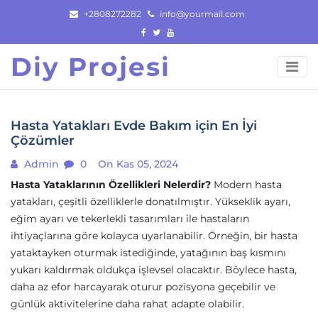
Skip
+2808272282
info@yourmail.com
to
content
Diy Projesi
Hasta Yatakları Evde Bakım için En İyi
Çözümler
Admin
0
On Kas 05, 2024
Hasta Yataklarının Özellikleri Nelerdir?
Modern hasta
yatakları, çeşitli özelliklerle donatılmıştır. Yükseklik ayarı,
eğim ayarı ve tekerlekli tasarımları ile hastaların
ihtiyaçlarına göre kolayca uyarlanabilir. Örneğin, bir hasta
yataktayken oturmak istediğinde, yatağının baş kısmını
yukarı kaldırmak oldukça işlevsel olacaktır. Böylece hasta,
daha az efor harcayarak oturur pozisyona geçebilir ve
günlük aktivitelerine daha rahat adapte olabilir.