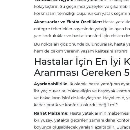
kolaylaştırır. Su geçirmez yüzeyler ve çıkarılabil
korkmasın; temizliği düşünürken yatak seçiminiz
Aksesuarlar ve Ekstra Özellikler:
Hasta yataklar
entegre tekerlekler sayesinde yatağı kolayca hare
yan korkuluklar ve hasta transferi için ekstra de
Bu noktaları göz önünde bulundurarak, hasta ya
hem de bakım verenin yaşam kalitesini artırır!
Hastalar İçin En İyi 
Aranması Gereken 5
Ayarlanabilirlik:
İlk olarak, hasta yatağının ayar
ihtiyaç duyarlar. Yüksekliğin ve baş/ayak kısmını
ve bakıcıların işini de kolaylaştırır. Hayal edi
kadar pratik ve konforlu olurdu, değil mi?
Rahat Malzeme:
Hasta yataklarının malzemesi d
bir yüzey, yatakta geçirilen zamanı daha konforl
boyunca oluşabilecek yaraları azaltabilir. Bur