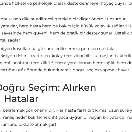
inde fiziksel ve psikolojik olarak desteklenmeye ihtiyaç duyar, b
i konusunda dikkat edilmesi gereken bir diğer önemli unsurdur.
n yataklar, hem hasta hem de bakıcı için büyük kolaylık sağlar. H
rı sayesinde hem güvenli hem de pratik bir destek sunar. Üstelik,
ntaj sağlar.
hijyen koşulları da göz ardı edilmemesi gereken noktalar.
ksiyon riskini azaltırken, kolay temizlenebilir kumaşlar, bakteril
nemli anahtarı temizliktir! Hasta yataklarının hem sağlık hem d
k yarattığını göz önünde bulundurarak, doğru seçim yapmak hayat
Doğru Seçim: Alırken
 Hatalar
ı belirlemek çok önemlidir. Her hasta farklıdır; kimisi uzun süre 
ir. Yanlış hedef belirlemek, ihtiyaca uygun olmayan bir yatak alm
 durumunu dikkate almak şart.