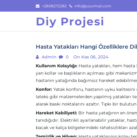
Skip
+2808272282
info@yourmail.com
to
Diy Projesi
content
Hasta Yatakları Hangi Özelliklere Di
Admin
0
On Kas 06, 2024
Kullanım Kolaylığı:
Hasta yatakları, hem hasta h
yan kollar ve başlıkların açılması gibi mekanizmal
hastanın yatağında bağımsız hareket edebilmesi
Konfor:
Yatak konforu, hastanın uyku kalitesini 
lateks gibi malzemelerden yapılmış yatakları te
alarak baskı noktalarını azaltır. Tıpkı bir bul
Hareket Kabiliyeti:
Bir hasta yatağının en öneml
tanıdığıdır. Elektrikli ayarlanabilir yataklar, h
bacak ve kalça bölgelerindeki rahatsızlıkları azal
Temizlik ve Hijyen:
Hasta yataklarının kolay tem