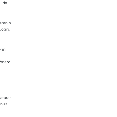
u da
astanın
 doğru
erin
e
i önem
yatarak
anıza