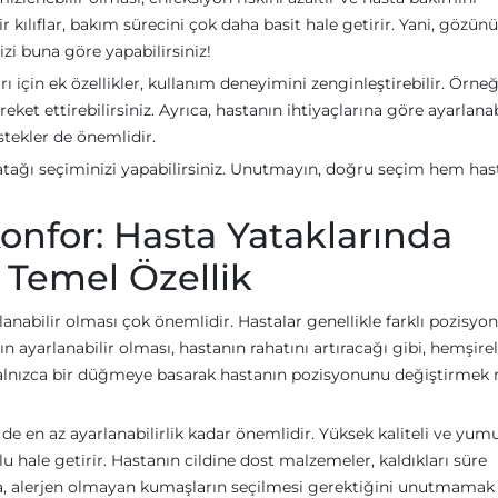
ir kılıflar, bakım sürecini çok daha basit hale getirir. Yani, gözün
i buna göre yapabilirsiniz!
ı için ek özellikler, kullanım deneyimini zenginleştirebilir. Örneğ
ket ettirebilirsiniz. Ayrıca, hastanın ihtiyaçlarına göre ayarlanab
stekler de önemlidir.
tağı seçiminizi yapabilirsiniz. Unutmayın, doğru seçim hem has
Konfor: Hasta Yataklarında
 Temel Özellik
lanabilir olması çok önemlidir. Hastalar genellikle farklı pozisyon
n ayarlanabilir olması, hastanın rahatını artıracağı gibi, hemşire
n, yalnızca bir düğmeye basarak hastanın pozisyonunu değiştirmek 
e en az ayarlanabilirlik kadar önemlidir. Yüksek kaliteli ve yum
u hale getirir. Hastanın cildine dost malzemeler, kaldıkları süre
ada, alerjen olmayan kumaşların seçilmesi gerektiğini unutmamak