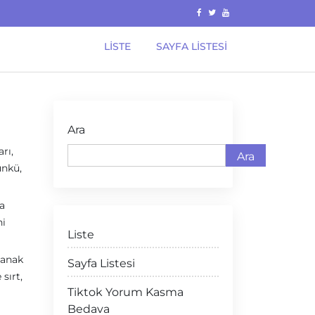
LISTE
SAYFA LISTESI
Ara
rı,
Ara
ünkü,
ya
ni
Liste
lanak
Sayfa Listesi
sırt,
Tiktok Yorum Kasma
Bedava