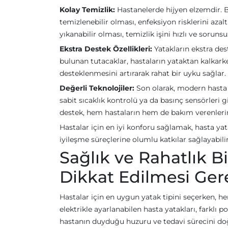
Kolay Temizlik:
Hastanelerde hijyen elzemdir. Bu
temizlenebilir olması, enfeksiyon risklerini azal
yıkanabilir olması, temizlik işini hızlı ve sorunsu
Ekstra Destek Özellikleri:
Yatakların ekstra dest
bulunan tutacaklar, hastaların yataktan kalkark
desteklenmesini artırarak rahat bir uyku sağlar.
Değerli Teknolojiler:
Son olarak, modern hasta ya
sabit sıcaklık kontrolü ya da basınç sensörleri gi
destek, hem hastaların hem de bakım verenlerin 
Hastalar için en iyi konforu sağlamak, hasta yata
iyileşme süreçlerine olumlu katkılar sağlayabilir
Sağlık ve Rahatlık B
Dikkat Edilmesi Ger
Hastalar için en uygun yatak tipini seçerken, h
elektrikle ayarlanabilen hasta yatakları, farklı po
hastanın duyduğu huzuru ve tedavi sürecini doğ