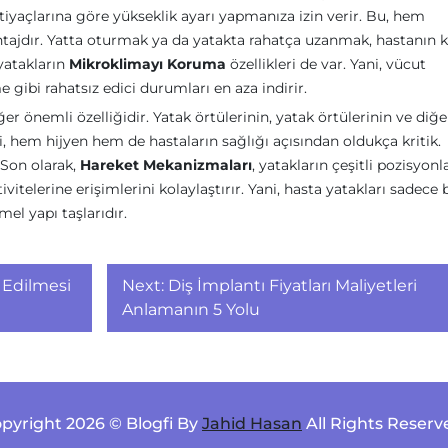
htiyaçlarına göre yükseklik ayarı yapmanıza izin verir. Bu, hem
ntajdır. Yatta oturmak ya da yatakta rahatça uzanmak, hastanın 
yatakların
Mikroklimayı Koruma
özellikleri de var. Yani, vücut
gibi rahatsız edici durumları en aza indirir.
iğer önemli özelliğidir. Yatak örtülerinin, yatak örtülerinin ve diğe
, hem hijyen hem de hastaların sağlığı açısından oldukça kritik.
 Son olarak,
Hareket Mekanizmaları
, yatakların çeşitli pozisyonl
itelerine erişimlerini kolaylaştırır. Yani, hasta yatakları sadece 
el yapı taşlarıdır.
 Edilmesi
Next:
Diş İmplantı Fiyatları Maliyetleri
Anlamanın 5 Yolu
pyright 2026 © Blogfi By
Jahid Hasan
All Rights Reserv