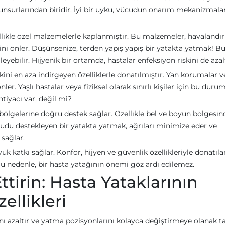
 unsurlarından biridir. İyi bir uyku, vücudun onarım mekanizmalar
llikle özel malzemelerle kaplanmıştır. Bu malzemeler, havaland
erini önler. Düşünsenize, terden yapış yapış bir yatakta yatmak! Bu
eyebilir. Hijyenik bir ortamda, hastalar enfeksiyon riskini de azalt
kini en aza indirgeyen özelliklerle donatılmıştır. Yan korumalar v
ler. Yaşlı hastalar veya fiziksel olarak sınırlı kişiler için bu duru
tiyacı var, değil mi?
bölgelerine doğru destek sağlar. Özellikle bel ve boyun bölgesin
 Vücudu destekleyen bir yatakta yatmak, ağrıları minimize eder ve
sağlar.
ük katkı sağlar. Konfor, hijyen ve güvenlik özellikleriyle donatıl
 Bu nedenle, bir hasta yatağının önemi göz ardı edilemez.
ttirin: Hasta Yataklarının
llikleri
ını azaltır ve yatma pozisyonlarını kolayca değiştirmeye olanak ta