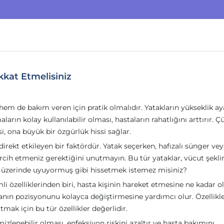
kkat Etmelisiniz
em de bakım veren için pratik olmalıdır. Yatakların yükseklik aya
arın kolay kullanılabilir olması, hastaların rahatlığını arttırır. Ç
, ona büyük bir özgürlük hissi sağlar.
direkt etkileyen bir faktördür. Yatak seçerken, hafızalı sünger ve
rcih etmeniz gerektiğini unutmayın. Bu tür yataklar, vücut şekli
utun üzerinde uyuyormuş gibi hissetmek istemez misiniz?
i özelliklerinden biri, hasta kişinin hareket etmesine ne kadar o
astanın pozisyonunu kolayca değiştirmesine yardımcı olur. Özellikle 
tmak için bu tür özellikler değerlidir.
izlenebilir olması, enfeksiyon riskini azaltır ve hasta bakımını