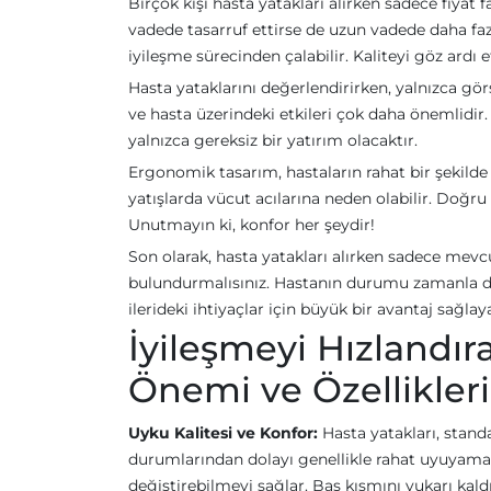
Birçok kişi hasta yatakları alırken sadece fiyat
vadede tasarruf ettirse de uzun vadede daha faz
iyileşme sürecinden çalabilir. Kaliteyi göz ardı 
Hasta yataklarını değerlendirirken, yalnızca görs
ve hasta üzerindeki etkileri çok daha önemlidir
yalnızca gereksiz bir yatırım olacaktır.
Ergonomik tasarım, hastaların rahat bir şekilde
yatışlarda vücut acılarına neden olabilir. Doğru a
Unutmayın ki, konfor her şeydir!
Son olarak, hasta yatakları alırken sadece mevc
bulundurmalısınız. Hastanın durumu zamanla değ
ilerideki ihtiyaçlar için büyük bir avantaj sağlay
İyileşmeyi Hızlandır
Önemi ve Özellikleri
Uyku Kalitesi ve Konfor:
Hasta yatakları, standa
durumlarından dolayı genellikle rahat uyuyamazl
değiştirebilmeyi sağlar. Baş kısmını yukarı ka