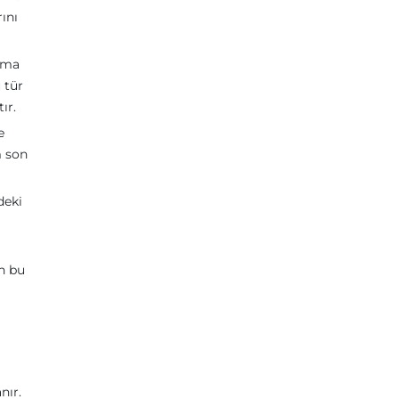
ını
ırma
 tür
ır.
e
m son
deki
an bu
nır.