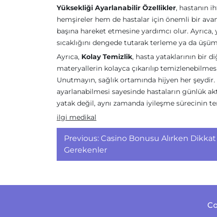
Yüksekliği Ayarlanabilir Özellikler
, hastanın i
hemşireler hem de hastalar için önemli bir ava
başına hareket etmesine yardımcı olur. Ayrıca, 
sıcaklığını dengede tutarak terleme ya da üşüme 
Ayrıca,
Kolay Temizlik
, hasta yataklarının bir d
materyallerin kolayca çıkarılıp temizlenebilmesi
Unutmayın, sağlık ortamında hijyen her şeydir.
ayarlanabilmesi sayesinde hastaların günlük aktiv
yatak değil, aynı zamanda iyileşme sürecinin tem
ilgi medikal
Yazı
Previous:
Casino Bonusu Alırken Dikkat
gezinmesi
Gerekenler
Co