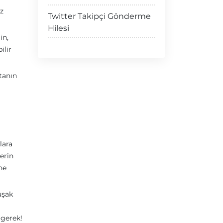
üz
Twitter Takipçi Gönderme
Hilesi
in,
ilir
tanın
lara
lerin
ne
uşak
 gerek!