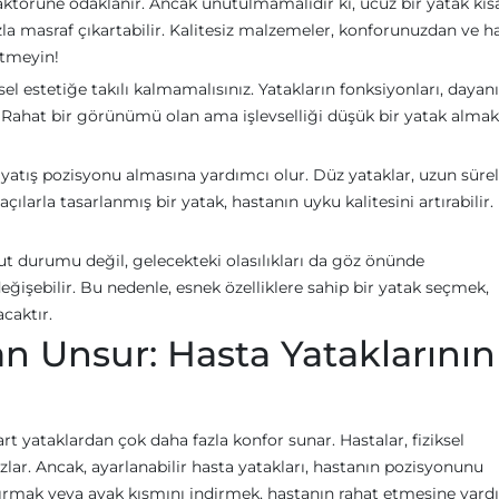
 faktörüne odaklanır. Ancak unutulmamalıdır ki, ucuz bir yatak kıs
la masraf çıkartabilir. Kalitesiz malzemeler, konforunuzdan ve h
etmeyin!
el estetiğe takılı kalmamalısınız. Yatakların fonksiyonları, dayanık
. Rahat bir görünümü olan ama işlevselliği düşük bir yatak almak
 yatış pozisyonu almasına yardımcı olur. Düz yataklar, uzun sürel
çılarla tasarlanmış bir yatak, hastanın uyku kalitesini artırabilir.
ut durumu değil, gelecekteki olasılıkları da göz önünde
işebilir. Bu nedenle, esnek özelliklere sahip bir yatak seçmek,
acaktır.
an Unsur: Hasta Yataklarının
rt yataklardan çok daha fazla konfor sunar. Hastalar, fiziksel
ar. Ancak, ayarlanabilir hasta yatakları, hastanın pozisyonunu
ldırmak veya ayak kısmını indirmek, hastanın rahat etmesine yard