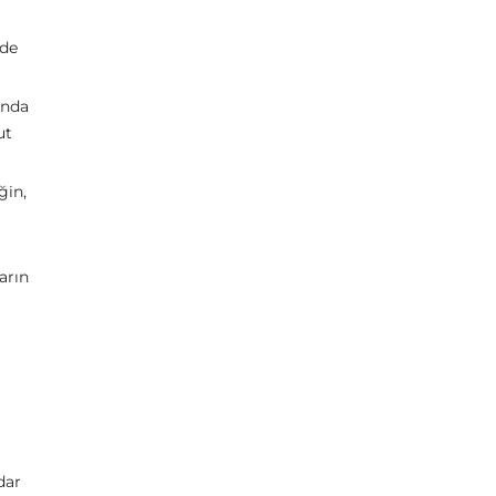
ede
ında
ut
ğin,
arın
dar