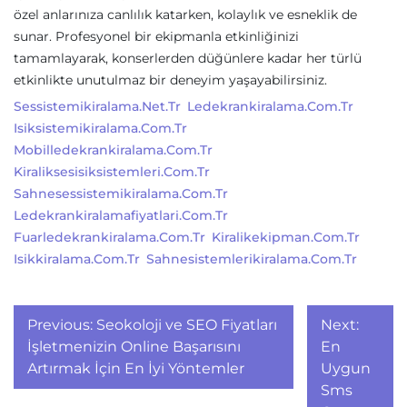
özel anlarınıza canlılık katarken, kolaylık ve esneklik de
sunar. Profesyonel bir ekipmanla etkinliğinizi
tamamlayarak, konserlerden düğünlere kadar her türlü
etkinlikte unutulmaz bir deneyim yaşayabilirsiniz.
Sessistemikiralama.net.tr
Ledekrankiralama.com.tr
Isiksistemikiralama.com.tr
Mobilledekrankiralama.com.tr
Kiraliksesisiksistemleri.com.tr
Sahnesessistemikiralama.com.tr
Ledekrankiralamafiyatlari.com.tr
Fuarledekrankiralama.com.tr
Kiralikekipman.com.tr
Isikkiralama.com.tr
Sahnesistemlerikiralama.com.tr
Yazı
Previous:
Seokoloji ve SEO Fiyatları
Next:
gezinmesi
İşletmenizin Online Başarısını
En
Artırmak İçin En İyi Yöntemler
Uygun
Sms