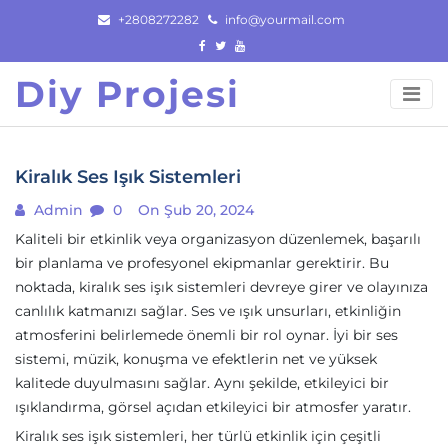
Skip
+2808272282
info@yourmail.com
to
content
Diy Projesi
Kiralık Ses Işık Sistemleri
Admin
0
On Şub 20, 2024
Kaliteli bir etkinlik veya organizasyon düzenlemek, başarılı
bir planlama ve profesyonel ekipmanlar gerektirir. Bu
noktada, kiralık ses işık sistemleri devreye girer ve olayınıza
canlılık katmanızı sağlar. Ses ve ışık unsurları, etkinliğin
atmosferini belirlemede önemli bir rol oynar. İyi bir ses
sistemi, müzik, konuşma ve efektlerin net ve yüksek
kalitede duyulmasını sağlar. Aynı şekilde, etkileyici bir
ışıklandırma, görsel açıdan etkileyici bir atmosfer yaratır.
Kiralık ses işık sistemleri, her türlü etkinlik için çeşitli