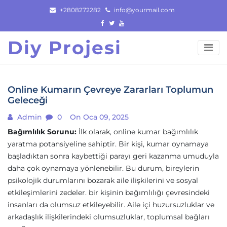
Skip
+2808272282
info@yourmail.com
to
content
Diy Projesi
Online Kumarın Çevreye Zararları Toplumun
Geleceği
Admin
0
On Oca 09, 2025
Bağımlılık Sorunu:
İlk olarak, online kumar bağımlılık
yaratma potansiyeline sahiptir. Bir kişi, kumar oynamaya
başladıktan sonra kaybettiği parayı geri kazanma umuduyla
daha çok oynamaya yönlenebilir. Bu durum, bireylerin
psikolojik durumlarını bozarak aile ilişkilerini ve sosyal
etkileşimlerini zedeler. bir kişinin bağımlılığı çevresindeki
insanları da olumsuz etkileyebilir. Aile içi huzursuzluklar ve
arkadaşlık ilişkilerindeki olumsuzluklar, toplumsal bağları