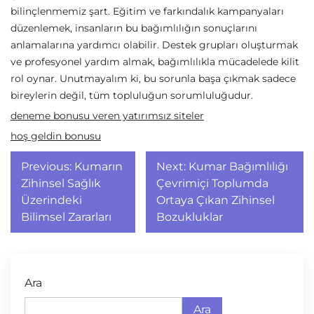
bilinçlenmemiz şart. Eğitim ve farkındalık kampanyaları
düzenlemek, insanların bu bağımlılığın sonuçlarını
anlamalarına yardımcı olabilir. Destek grupları oluşturmak
ve profesyonel yardım almak, bağımlılıkla mücadelede kilit
rol oynar. Unutmayalım ki, bu sorunla başa çıkmak sadece
bireylerin değil, tüm topluluğun sorumluluğudur.
deneme bonusu veren yatırımsız siteler
hoş geldin bonusu
Yazı
Previous:
Kumarın
Next:
Kumar Bağımlılığı
gezinmesi
Zihinsel Sağlık
Çevrimiçi Toplumda
Üzerindeki
Ortaya Çıkan Zihinsel
Bilimsel Zararları
Bozukluklar
Ara
Ara