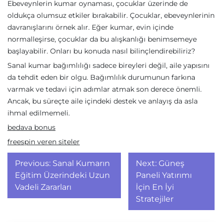
Ebeveynlerin kumar oynaması, çocuklar üzerinde de
oldukça olumsuz etkiler bırakabilir. Çocuklar, ebeveynlerinin
davranışlarını örnek alır. Eğer kumar, evin içinde
normalleşirse, çocuklar da bu alışkanlığı benimsemeye
başlayabilir. Onları bu konuda nasıl bilinçlendirebiliriz?
Sanal kumar bağımlılığı sadece bireyleri değil, aile yapısını
da tehdit eden bir olgu. Bağımlılık durumunun farkına
varmak ve tedavi için adımlar atmak son derece önemli.
Ancak, bu süreçte aile içindeki destek ve anlayış da asla
ihmal edilmemeli.
bedava bonus
freespin veren siteler
Yazı
Previous:
Sanal Kumarın
Next:
Güneş
gezinmesi
Eğitim Üzerindeki Uzun
Paneli Yatırımı
Vadeli Zararları
İçin En İyi
Stratejiler