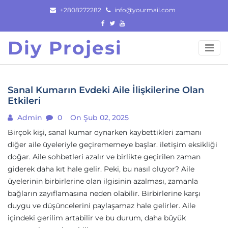
Skip
+2808272282
info@yourmail.com
to
content
Diy Projesi
Sanal Kumarın Evdeki Aile İlişkilerine Olan
Etkileri
Admin
0
On Şub 02, 2025
Birçok kişi, sanal kumar oynarken kaybettikleri zamanı
diğer aile üyeleriyle geçirememeye başlar. iletişim eksikliği
doğar. Aile sohbetleri azalır ve birlikte geçirilen zaman
giderek daha kıt hale gelir. Peki, bu nasıl oluyor? Aile
üyelerinin birbirlerine olan ilgisinin azalması, zamanla
bağların zayıflamasına neden olabilir. Birbirlerine karşı
duygu ve düşüncelerini paylaşamaz hale gelirler. Aile
içindeki gerilim artabilir ve bu durum, daha büyük