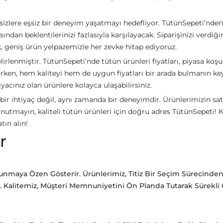
 sizlere eşsiz bir deneyim yaşatmayı hedefliyor. TütünSepeti’nden
ndan beklentilerinizi fazlasıyla karşılayacak. Siparişinizi verdiği
, geniş ürün yelpazemizle her zevke hitap ediyoruz.
elirlenmiştir. TütünSepeti’nde tütün ürünleri fiyatları, piyasa koşu
rken, hem kaliteyi hem de uygun fiyatları bir arada bulmanın key
tiyacınız olan ürünlere kolayca ulaşabilirsiniz.
bir ihtiyaç değil, aynı zamanda bir deneyimdir. Ürünlerimizin sat
nutmayın, kaliteli tütün ürünleri için doğru adres TütünSepeti! K
tın alın!
r
Sunmaya Özen Gösterir. Ürünlerimiz, Titiz Bir Seçim Sürecinde
ir. Kalitemiz, Müşteri Memnuniyetini Ön Planda Tutarak Sürekli 