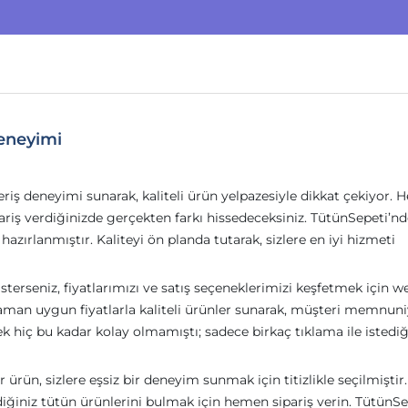
eneyimi
veriş deneyimi sunarak, kaliteli ürün yelpazesiyle dikkat çekiyor. H
riş verdiğinizde gerçekten farkı hissedeceksiniz. TütünSepeti’nd
hazırlanmıştır. Kaliteyi ön planda tutarak, sizlere en iyi hizmeti
terseniz, fiyatlarımızı ve satış seçeneklerimizi keşfetmek için w
 zaman uygun fiyatlarla kaliteli ürünler sunarak, müşteri memnuni
mek hiç bu kadar kolay olmamıştı; sadece birkaç tıklama ile istediğ
rün, sizlere eşsiz bir deneyim sunmak için titizlikle seçilmiştir.
diğiniz tütün ürünlerini bulmak için hemen sipariş verin. TütünSe