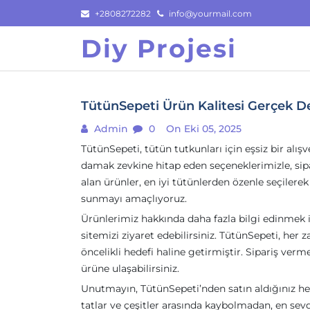
Skip
+2808272282
info@yourmail.com
to
Diy Projesi
content
TütünSepeti Ürün Kalitesi Gerçek D
Admin
0
On Eki 05, 2025
TütünSepeti, tütün tutkunları için eşsiz bir alış
damak zevkine hitap eden seçeneklerimizle, sipa
alan ürünler, en iyi tütünlerden özenle seçilerek 
sunmayı amaçlıyoruz.
Ürünlerimiz hakkında daha fazla bilgi edinmek is
sitemizi ziyaret edebilirsiniz. TütünSepeti, her
öncelikli hedefi haline getirmiştir. Sipariş ver
ürüne ulaşabilirsiniz.
Unutmayın, TütünSepeti’nden satın aldığınız her ü
tatlar ve çeşitler arasında kaybolmadan, en sev