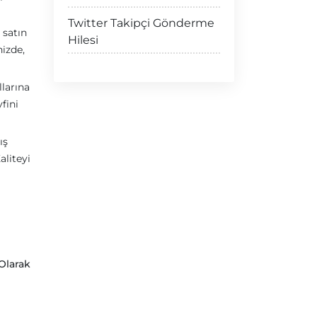
Twitter Takipçi Gönderme
 satın
Hilesi
nizde,
llarına
fini
ış
aliteyi
n
Olarak