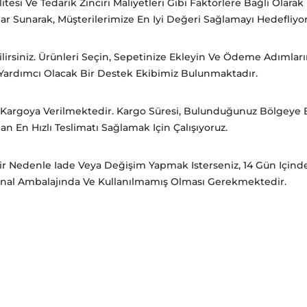
itesi Ve Tedarik Zinciri Maliyetleri Gibi Faktörlere Bağlı Olarak
r Sunarak, Müşterilerimize En Iyi Değeri Sağlamayı Hedefliyor
irsiniz. Ürünleri Seçin, Sepetinize Ekleyin Ve Ödeme Adımları
e Yardımcı Olacak Bir Destek Ekibimiz Bulunmaktadır.
nde Kargoya Verilmektedir. Kargo Süresi, Bulunduğunuz Bölgeye 
an En Hızlı Teslimatı Sağlamak Için Çalışıyoruz.
Bir Nedenle Iade Veya Değişim Yapmak Isterseniz, 14 Gün Içind
rijinal Ambalajında Ve Kullanılmamış Olması Gerekmektedir.