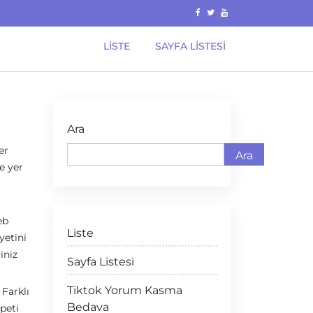
LISTE
SAYFA LISTESI
Ara
er
Ara
e yer
eb
Liste
yetini
iniz
Sayfa Listesi
Tiktok Yorum Kasma
 Farklı
Bedava
peti