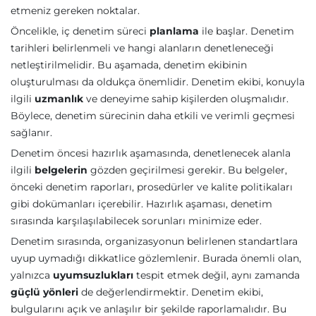
etmeniz gereken noktalar.
Öncelikle, iç denetim süreci
planlama
ile başlar. Denetim
tarihleri belirlenmeli ve hangi alanların denetleneceği
netleştirilmelidir. Bu aşamada, denetim ekibinin
oluşturulması da oldukça önemlidir. Denetim ekibi, konuyla
ilgili
uzmanlık
ve deneyime sahip kişilerden oluşmalıdır.
Böylece, denetim sürecinin daha etkili ve verimli geçmesi
sağlanır.
Denetim öncesi hazırlık aşamasında, denetlenecek alanla
ilgili
belgelerin
gözden geçirilmesi gerekir. Bu belgeler,
önceki denetim raporları, prosedürler ve kalite politikaları
gibi dokümanları içerebilir. Hazırlık aşaması, denetim
sırasında karşılaşılabilecek sorunları minimize eder.
Denetim sırasında, organizasyonun belirlenen standartlara
uyup uymadığı dikkatlice gözlemlenir. Burada önemli olan,
yalnızca
uyumsuzlukları
tespit etmek değil, aynı zamanda
güçlü yönleri
de değerlendirmektir. Denetim ekibi,
bulgularını açık ve anlaşılır bir şekilde raporlamalıdır. Bu