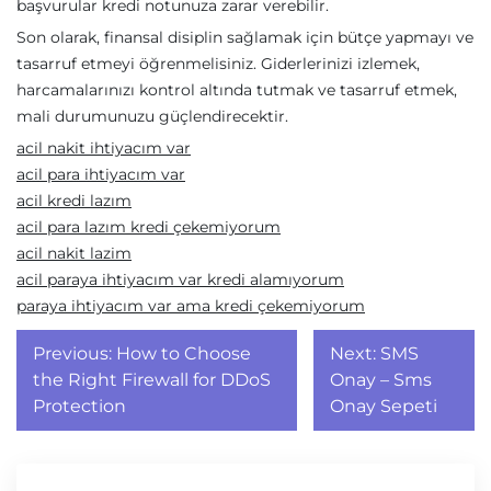
başvurular kredi notunuza zarar verebilir.
Son olarak, finansal disiplin sağlamak için bütçe yapmayı ve
tasarruf etmeyi öğrenmelisiniz. Giderlerinizi izlemek,
harcamalarınızı kontrol altında tutmak ve tasarruf etmek,
mali durumunuzu güçlendirecektir.
acil nakit ihtiyacım var
acil para ihtiyacım var
acil kredi lazım
acil para lazım kredi çekemiyorum
acil nakit lazim
acil paraya ihtiyacım var kredi alamıyorum
paraya ihtiyacım var ama kredi çekemiyorum
Yazı
Previous:
How to Choose
Next:
SMS
gezinmesi
the Right Firewall for DDoS
Onay – Sms
Protection
Onay Sepeti