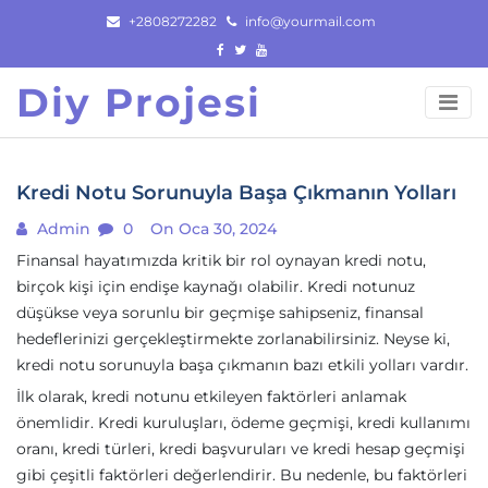
Skip
+2808272282
info@yourmail.com
to
content
Diy Projesi
Kredi Notu Sorunuyla Başa Çıkmanın Yolları
Admin
0
On Oca 30, 2024
Finansal hayatımızda kritik bir rol oynayan kredi notu,
birçok kişi için endişe kaynağı olabilir. Kredi notunuz
düşükse veya sorunlu bir geçmişe sahipseniz, finansal
hedeflerinizi gerçekleştirmekte zorlanabilirsiniz. Neyse ki,
kredi notu sorunuyla başa çıkmanın bazı etkili yolları vardır.
İlk olarak, kredi notunu etkileyen faktörleri anlamak
önemlidir. Kredi kuruluşları, ödeme geçmişi, kredi kullanımı
oranı, kredi türleri, kredi başvuruları ve kredi hesap geçmişi
gibi çeşitli faktörleri değerlendirir. Bu nedenle, bu faktörleri