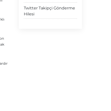
li
Twitter Takipçi Gönderme
Hilesi
klı
gon
nak
ardır