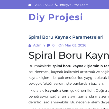
Skip
+2808272282
info@yourmail.com
to
Diy Projesi
content
Spiral Boru Kaynak Parametreleri
Admin
0
On Mar 03, 2026
Spiral Boru Kay
Bu makalede,
spiral boru kaynak işleminin te
belirlenmesi, kaynak kalitesini artırmak ve sağl
kaynak işlemi, birçok endüstride yaygın olarak ku
pek çok faktör vardır. İşte bunlardan bazıları:
İlk olarak,
kaynak akımı
çok önemlidir. Doğru ak
penetrasyon sağlar ama aynı zamanda malzemeni
derinliği sağlamayabilir. Bu nedenle, akım değ