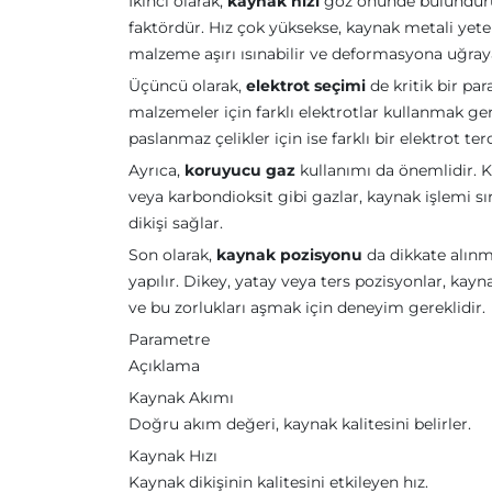
İkinci olarak,
kaynak hızı
göz önünde bulundurulm
faktördür. Hız çok yüksekse, kaynak metali yete
malzeme aşırı ısınabilir ve deformasyona uğraya
Üçüncü olarak,
elektrot seçimi
de kritik bir par
malzemeler için farklı elektrotlar kullanmak gere
paslanmaz çelikler için ise farklı bir elektrot ter
Ayrıca,
koruyucu gaz
kullanımı da önemlidir. Ka
veya karbondioksit gibi gazlar, kaynak işlemi s
dikişi sağlar.
Son olarak,
kaynak pozisyonu
da dikkate alınma
yapılır. Dikey, yatay veya ters pozisyonlar, kayn
ve bu zorlukları aşmak için deneyim gereklidir.
Parametre
Açıklama
Kaynak Akımı
Doğru akım değeri, kaynak kalitesini belirler.
Kaynak Hızı
Kaynak dikişinin kalitesini etkileyen hız.