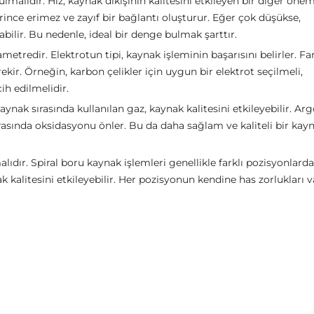
alıdır. Hız, kaynak dikişinin kalitesini etkileyen bir diğer önem
rince erimez ve zayıf bir bağlantı oluşturur. Eğer çok düşükse,
bilir. Bu nedenle, ideal bir denge bulmak şarttır.
ametredir. Elektrotun tipi, kaynak işleminin başarısını belirler. Far
kir. Örneğin, karbon çelikler için uygun bir elektrot seçilmeli,
cih edilmelidir.
ynak sırasında kullanılan gaz, kaynak kalitesini etkileyebilir. Ar
ırasında oksidasyonu önler. Bu da daha sağlam ve kaliteli bir kay
lıdır. Spiral boru kaynak işlemleri genellikle farklı pozisyonlarda
ak kalitesini etkileyebilir. Her pozisyonun kendine has zorlukları v