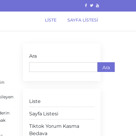
LISTE
SAYFA LISTESI
Ara
Ara
in
kileyen
Liste
derin
Sayfa Listesi
nak
Tiktok Yorum Kasma
Bedava