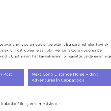
.
lice ayarlanmış parametreler gerektirir. Bu parametreler, kaynak
etmek için kritik öneme sahiptir. Her bir faktörü göz önünde
emdir. Unutmayın, her kaynak işlemi bir sanattır ve deneyimle gel
n Post
Next:
Long Distance Horse Riding
Adventures İn Cappadocia
li alanlar
*
ile işaretlenmişlerdir