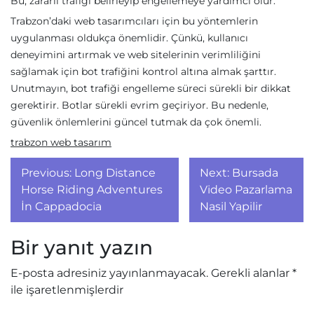
Bu, zararlı trafiği belirleyip engellemeye yardımcı olur.
Trabzon’daki web tasarımcıları için bu yöntemlerin
uygulanması oldukça önemlidir. Çünkü, kullanıcı
deneyimini artırmak ve web sitelerinin verimliliğini
sağlamak için bot trafiğini kontrol altına almak şarttır.
Unutmayın, bot trafiği engelleme süreci sürekli bir dikkat
gerektirir. Botlar sürekli evrim geçiriyor. Bu nedenle,
güvenlik önlemlerini güncel tutmak da çok önemli.
trabzon web tasarım
Yazı
Previous:
Long Distance
Next:
Bursada
gezinmesi
Horse Riding Adventures
Video Pazarlama
İn Cappadocia
Nasil Yapilir
Bir yanıt yazın
E-posta adresiniz yayınlanmayacak.
Gerekli alanlar
*
ile işaretlenmişlerdir