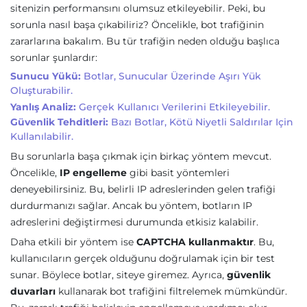
sitenizin performansını olumsuz etkileyebilir. Peki, bu
sorunla nasıl başa çıkabiliriz? Öncelikle, bot trafiğinin
zararlarına bakalım. Bu tür trafiğin neden olduğu başlıca
sorunlar şunlardır:
Sunucu Yükü:
Botlar, Sunucular Üzerinde Aşırı Yük
Oluşturabilir.
Yanlış Analiz:
Gerçek Kullanıcı Verilerini Etkileyebilir.
Güvenlik Tehditleri:
Bazı Botlar, Kötü Niyetli Saldırılar Için
Kullanılabilir.
Bu sorunlarla başa çıkmak için birkaç yöntem mevcut.
Öncelikle,
IP engelleme
gibi basit yöntemleri
deneyebilirsiniz. Bu, belirli IP adreslerinden gelen trafiği
durdurmanızı sağlar. Ancak bu yöntem, botların IP
adreslerini değiştirmesi durumunda etkisiz kalabilir.
Daha etkili bir yöntem ise
CAPTCHA kullanmaktır
. Bu,
kullanıcıların gerçek olduğunu doğrulamak için bir test
sunar. Böylece botlar, siteye giremez. Ayrıca,
güvenlik
duvarları
kullanarak bot trafiğini filtrelemek mümkündür.