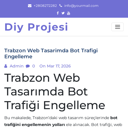
Skip
+2808272282
info@yourmail.com
to
content
Diy Projesi
Trabzon Web Tasarimda Bot Trafigi
Engelleme
Admin
0
On Mar 17, 2026
Trabzon Web
Tasarımda Bot
Trafiği Engelleme
Bu makalede, Trabzon’daki web tasarım süreçlerinde
bot
trafiğini engellemenin yolları
ele alınacak. Bot trafiği, web