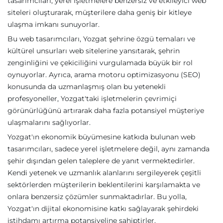
tasarımcıları, yerel işletmelere benzersiz ve etkileyici web
siteleri oluşturarak, müşterilere daha geniş bir kitleye
ulaşma imkanı sunuyorlar.
Bu web tasarımcıları, Yozgat şehrine özgü temaları ve
kültürel unsurları web sitelerine yansıtarak, şehrin
zenginliğini ve çekiciliğini vurgulamada büyük bir rol
oynuyorlar. Ayrıca, arama motoru optimizasyonu (SEO)
konusunda da uzmanlaşmış olan bu yetenekli
profesyoneller, Yozgat'taki işletmelerin çevrimiçi
görünürlüğünü artırarak daha fazla potansiyel müşteriye
ulaşmalarını sağlıyorlar.
Yozgat'ın ekonomik büyümesine katkıda bulunan web
tasarımcıları, sadece yerel işletmelere değil, aynı zamanda
şehir dışından gelen taleplere de yanıt vermektedirler.
Kendi yetenek ve uzmanlık alanlarını sergileyerek çeşitli
sektörlerden müşterilerin beklentilerini karşılamakta ve
onlara benzersiz çözümler sunmaktadırlar. Bu yolla,
Yozgat'ın dijital ekonomisine katkı sağlayarak şehirdeki
istihdamı artırma potansiyeline sahiptirler.