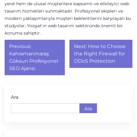
yerel hem de ulusal müşterilere kapsamlı ve etkileyici web
tasarım hizmetleri sunmaktadır. Profesyonel ekipleri ve
modern yaklaşımlarıyla müşteri beklentilerini karşılayan bu
stüdyolar, Yozgat'ın web tasarım sektöründe önemli bir
konuma sahiptir.
Yazı
Previous:
Next:
How to Choose
gezinmesi
Kahramanmaraş
the Right Firewall for
Göksun Profesyonel
DDoS Protection
SEO Ajansı
Ara
Ara