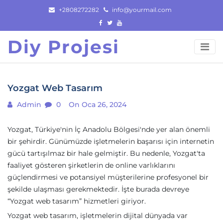
Skip
+2808272282
info@yourmail.com
to
content
Diy Projesi
Yozgat Web Tasarım
Admin
0
On Oca 26, 2024
Yozgat, Türkiye'nin İç Anadolu Bölgesi'nde yer alan önemli
bir şehirdir. Günümüzde işletmelerin başarısı için internetin
gücü tartışılmaz bir hale gelmiştir. Bu nedenle, Yozgat'ta
faaliyet gösteren şirketlerin de online varlıklarını
güçlendirmesi ve potansiyel müşterilerine profesyonel bir
şekilde ulaşması gerekmektedir. İşte burada devreye
“Yozgat web tasarım” hizmetleri giriyor.
Yozgat web tasarım, işletmelerin dijital dünyada var